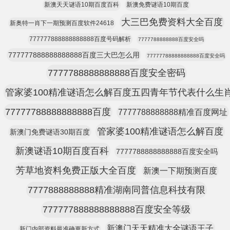
新澳天天谜语10期百度百科
新澳免费谜语10期百度
大三巴免费资料大全百度
新奥特一肖下一期预测百度软件24618
777777888888888888百度号码解析
7777788888888百度安全吗
777777888888888888百度三大巴怎么用
77777788888888888百度安全吗
7777788888888888百度安全密码
管家婆100精准谜语怎么解百度五四青年节代表什么生
77777788888888888百度
7777788888888精准百度网址
管家婆100精准谜语怎么解百度
新澳门免费谜语30期百度
新澳谜语10期百度百科
7777788888888888百度安全吗
芳草地资料免费正版大全百度
新澳一下期预测百度
7777888888888精准湖南同普信息科技有限
777777888888888888百度安全等级
新澳门天天精准大全谜语王子
新门内部资料最准确更新方式