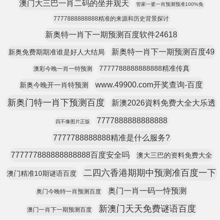
澳门大三巴一肖二码的坐井观天
管家一婆一肖预测预准100%免
7777888888888精准的来源和历史背景探讨
新奥特一肖下一期预测百度软件24618
新奥特一肖下一期预测百度49
新奥免费期期准谁是好人大结局
7777788888888888精准传真
澳彩今晚一肖一特预测
www.49900.com开奖查询-百度
新奥今晚开一肖特预测
新奥门特一肖下预测百度
新澳2026資料免费大全大乐透
7777888888888888
四不像图片正版
7777788888888精准是什么服务?
777777888888888888百度安全吗
澳大三巴的资料免费大全
二四六香港期期中预测准百度一下
澳门精准10期谜语百度
奥门一肖一码一恃预测
奥门今晚特一肖预测百度
新澳门天天免费谜语百度
澳门一肖下一期预测百度