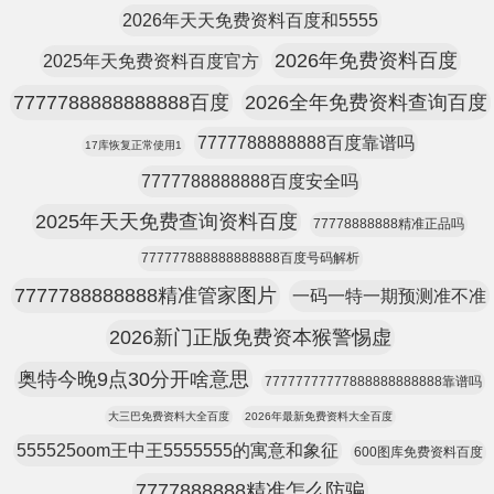
2026年天天免费资料百度和5555
2026年免费资料百度
2025年天免费资料百度官方
7777788888888888百度
2026全年免费资料查询百度
7777788888888百度靠谱吗
17库恢复正常使用1
7777788888888百度安全吗
2025年天天免费查询资料百度
77778888888精准正品吗
777777888888888888百度号码解析
7777788888888精准管家图片
一码一特一期预测准不准
2026新门正版免费资本猴警惕虚
奥特今晚9点30分开啥意思
77777777777888888888888靠谱吗
大三巴免费资料大全百度
2026年最新免费资料大全百度
555525oom王中王5555555的寓意和象征
600图库免费资料百度
7777888888精准怎么防骗