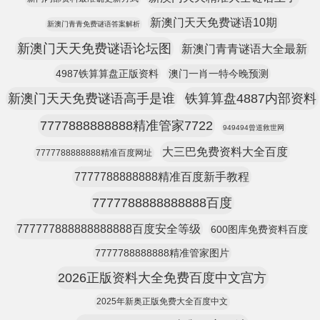
新澳门天天免费谜语10期
新澳门青青免费谜语答案解析
新澳门天天免费谜语论坛图
新澳门青青谜语大全最新
4987铁算算盘正版资料
澳门一肖一特今晚预测
新澳门天天免费谜语高手是谁
铁算算盘4887内部资料
7777888888888精准管家7722
949494曾道救世网
大三巴免费资料大全百度
7777788888888精准百度网址
7777788888888精准百度新手教程
7777788888888888百度
777777888888888888百度安全等级
600图库免费资料百度
7777788888888精准管家图片
2026正版资料大全免费百度中文宫方
2025年新奥正版免费大全百度中文