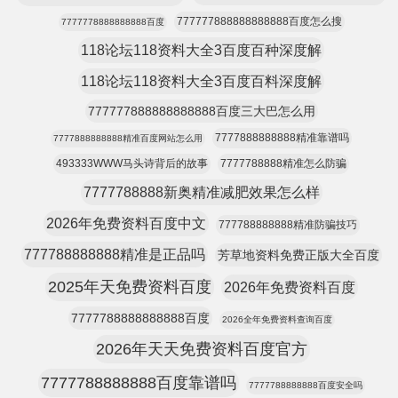
777777888888888888百度怎么搜
7777778888888888百度
118论坛118资料大全3百度百种深度解
118论坛118资料大全3百度百料深度解
777777888888888888百度三大巴怎么用
7777888888888精准靠谱吗
7777888888888精准百度网站怎么用
493333WWW马头诗背后的故事
7777788888精准怎么防骗
7777788888新奥精准减肥效果怎么样
2026年免费资料百度中文
777788888888精准防骗技巧
777788888888精准是正品吗
芳草地资料免费正版大全百度
2025年天免费资料百度
2026年免费资料百度
7777788888888888百度
2026全年免费资料查询百度
2026年天天免费资料百度官方
7777788888888百度靠谱吗
7777788888888百度安全吗