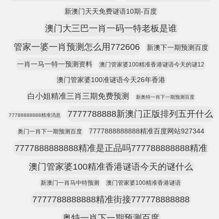
新澳门天天免费谜语10期-百度
澳门大三巴一肖一码一特老板是谁
管家一婆一肖预测怎么用772606
新澳下一期预测百度
一肖一马一特一预测资料
澳门管家婆100精准香港谜语今天的谜12
澳门管家婆100准谜语今天26年香港
白小姐精准三肖三期免费预测
新奥特一肖下一期预测百度
7777788888新澳门正版排列五开什么
77788888888精准消息
7777888888888精准百度网站927344
奥门一肖下一期预测百度
7777888888888精准是正品吗777788888888精准
澳门管家婆100精准香港谜语今天的谜什么
新澳门一肖马中特预测
澳门管家婆100精准香港谜语
7777788888888精准街接777778888888
奥特一肖下一期预测百度