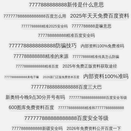
7777888888888新传是什么意思
2025年天天免费百度资料
777777888888888888百度怎么用
7777788888是嘛意思
7777788888精准2025安全吗
777788888888精准百度安全吗
7777788888888888防骗技巧
内部资料100%免费准吗
777788888888精准的来源
777778888精准传真怎么防骗
2025年免费正版资料获取途径
77778888888888精准百度
内部资料100%准吗
7777888888888来电干嘛
2026新门正版免费资本百度
777777888888888888百度三大巴
新奥特今晚9点30分开号有吗
777777888888888888百度安全等级
600图库免费资料百度
7777788888888精准和77777888888888
777777888888888888百度安全等级
7777888888888新疆安全吗
2026年免费资料公开百度一下