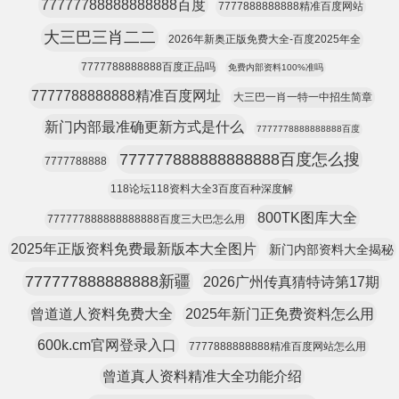
77777788888888888百度
7777888888888精准百度网站
大三巴三肖二二
2026年新奥正版免费大全-百度2025年全
7777788888888百度正品吗
免费内部资料100%准吗
7777788888888精准百度网址
大三巴一肖一特一中招生简章
新门内部最准确更新方式是什么
7777778888888888百度
777777888888888888百度怎么搜
7777788888
118论坛118资料大全3百度百种深度解
800TK图库大全
777777888888888888百度三大巴怎么用
2025年正版资料免费最新版本大全图片
新门内部资料大全揭秘
777777888888888新疆
2026广州传真猜特诗第17期
曾道道人资料免费大全
2025年新门正免费资料怎么用
600k.cm官网登录入口
7777888888888精准百度网站怎么用
曾道真人资料精准大全功能介绍