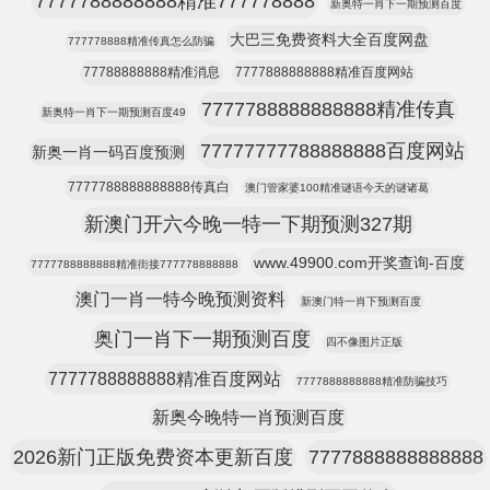
7777788888888精准777778888
新奥特一肖下一期预测百度
大巴三免费资料大全百度网盘
777778888精准传真怎么防骗
77788888888精准消息
7777888888888精准百度网站
7777788888888888精准传真
新奥特一肖下一期预测百度49
77777777788888888百度网站
新奥一肖一码百度预测
7777788888888888传真白
澳门管家婆100精准谜语今天的谜诸葛
新澳门开六今晚一特一下期预测327期
www.49900.com开奖查询-百度
7777788888888精准街接777778888888
澳门一肖一特今晚预测资料
新澳门特一肖下预测百度
奥门一肖下一期预测百度
四不像图片正版
7777788888888精准百度网站
7777888888888精准防骗技巧
新奥今晚特一肖预测百度
2026新门正版免费资本更新百度
7777888888888888