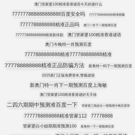
澳门管家婆100精准香港谜语今天的谜什么
777777888888888888百度安全吗
7777788888888精准精疆
7777788888888精准正品吗
澳门一肖下一期预测百度
澳门管家婆100精准香港谜语
77777888888888精准新传剧
奥门今晚特一肖预测百度
7777888888888精准777788888888精准
777788888888精准正品防骗方法
新奥特一码下一期预测百度
2025新门正版免费资本,警惕虚假
新奥门特一肖下一期预测百度上海敏
澳门管家婆100精准香港谜好天天徐
二四六期期中预测准百度一下
管家婆三期必出一期预测今晚百度管
7777788888888精准管家112
77778888
管家婆白小姐期期准预测100
新奥特一下一期预测百度