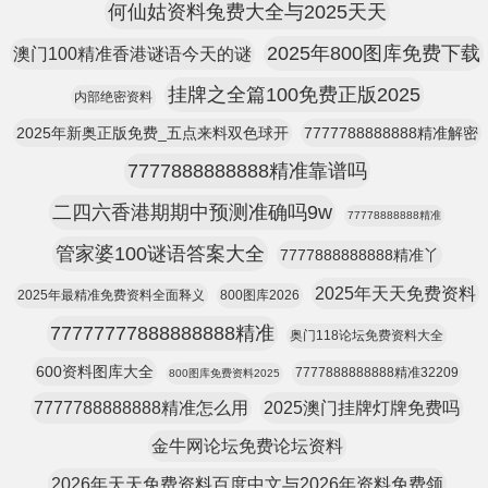
何仙姑资料兔费大全与2025天天
2025年800图库免费下载
澳门100精准香港谜语今天的谜
挂牌之全篇100免费正版2025
内部绝密资料
2025年新奥正版免费_五点来料双色球开
7777788888888精准解密
7777888888888精准靠谱吗
二四六香港期期中预测准确吗9w
77778888888精准
管家婆100谜语答案大全
7777888888888精准丫
2025年天天免费资料
2025年最精准免费资料全面释义
800图库2026
77777777888888888精准
奥门118论坛免费资料大全
600资料图库大全
7777888888888精准32209
800图库免费资料2025
7777788888888精准怎么用
2025澳门挂牌灯牌免费吗
金牛网论坛免费论坛资料
2026年天天免费资料百度中文与2026年资料免费领