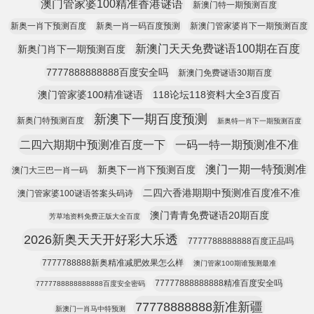
澳门管家婆100精准香港谜语
新澳门特一期预测百度
新奥一肖下预测百度
新奥一肖一码百度预测
新澳门管家婆肖下一期预测百度
新澳门天天免费谜语100期在百度
新奥门肖下一期预测百度
7777888888888百度安全吗
新澳门免费谜语30期百度
澳门管家婆100精准谜语
118论坛118资料大全3百度百
新澳下一期百度预测
新奥门特预测百度
新奥特一肖下一期预测百度
二四六期期中预测准百度一下
一码一特一期预测准不准
澳门一期一特预测准
新奥下一肖下预测百度
澳门大三巴一肖一码
二四六香港期期中预测准百度准不准
澳门管家婆100谜语答案头码诗
澳门青青免费谜语20期百度
芳草地资料免费正版大全百度
2026新奥天天开好彩大乐透
7777788888888百度正品吗
7777788888新奥精准减肥效果怎么样
澳门管家100期谁预测最准
77777888888888精准百度安全吗
7777788888888888百度安全密码
77778888888新准新疆
新澳门一肖马中特预测