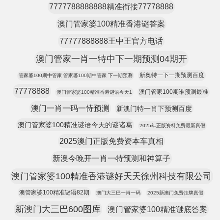
7777788888888精准衔接77778888
澳门管家婆100精准香港谜答案
77777888888王中王官方电话
澳门管家一肖一特中下一期预测04期开
新奥特一下一期预测百度
管家婆100期中管家 管家婆100期中管家 下一期预测
77778888
澳门管家100期谁预测最准
澳门管家婆100精准香港谜语今天1
澳门一肖一码一恃预测
新澳门特一肖下预测百度
澳门管家婆100精准谜语今天的谜诸葛
2025年正版资料免费最新真假
2025澳门正版免费资本车真相
新澳今晚开一肖一特预测和神算子
澳门管家婆100精准香港谜好天天徐州科技有限公司
澳管家婆100精准谜语82期
澳门大三巴一肖一码
2025新澳门免费挂牌真假
新澳门大三巴600图库
澳门管家婆100精准谜底答案