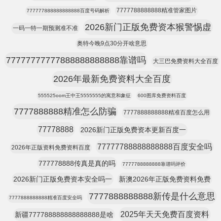
7777788888888精准管家图片
777777888888888888百度号码解析
2026新门正版免费资本猴警惕虚
一码一特一期预测准不准
奥特今晚9点30分开啥意思
77777777777888888888888靠谱吗
大三巴免费资料大全百度
2026年最新免费资料大全百度
555525oom王中王5555555的寓意和象征
600图库免费资料百度
7777888888精准怎么防骗
7777888888888精准百度怎么用
77778888
2026新门正版免费资本更新百度一
77777788888888888百度安全吗
2026年正版资料免费资料百度
777778888传真是真的吗
7777788888888靠谱吗评价
2026新门正版免费资本安全吗一
新澳2026年正版免费资料免费
7777888888888新传是什么意思
7777888888888精准百度安全吗
2025年天天免费百度资料
新疆777788888888888888是啥