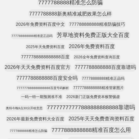
7777788888精准怎么防骗
7777788888新奥精准减肥效果怎么样
2026年免费资料百度中文
777788888888精准防骗技巧
芳草地资料免费正版大全百度
777788888888精准是正品吗
2026年免费资料百度
2025年天免费资料百度
7777788888888888百度
2026全年免费资料查询百度
2026年天天免费资料百度官方
7777788888888百度靠谱吗
7777788888888百度安全吗
77778888888精准正品吗
7777788888888精准管家图片
777777888888888888百度号码解析
一码一特一期预测准不准
2026新门正版免费资本猴警惕虚
77777777777888888888888靠谱吗
奥特今晚9点30分开啥意思
2025年天天免费查询资料百度
2026年最新免费资料大全百度
7777888888888精准百度怎么用
7777888888精准怎么防骗