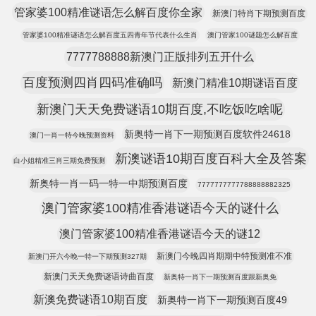
管家婆100精准谜语怎么解百度你全家
新澳门特肖下期预测百度
管家婆100精准谜语怎么解百度五四青年节代表什么生肖
澳门管家100谜题怎么解百度
7777788888新澳门正版排列五开什么
百度预测四肖四码准确吗
新澳门精准10期谜语百度
新澳门天天免费谜语10期百度,不吃饭吃啥呢
新奥特一肖下一期预测百度软件24618
澳门一肖一特今晚预测资料
新澳谜语10期百度百科大全及答案
白小姐精准三肖三期免费预测
新奥特一肖一码一特一中期预测百度
7777777777788888882325
澳门管家婆100精准香港谜语今天的谜什么
澳门管家婆100精准香港谜语今天的谜12
新澳门今晚四肖期期中特预测准不准
新澳门开六今晚一特一下期预测327期
新澳门天天免费谜语诗曲百度
新奥特一肖下一期预测百度跟新奥免
新澳免费谜语10期百度
新奥特一肖下一期预测百度49