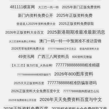
481111横富网
2025年新门正版免费资料
大三巴一尚一特
新门内资料免费公开
2025年正版资料免费
2025正版资料免费获取
曾道道人2025年资料免费大全
2025新港期期准最准最新消息
2026年正版资料大全百文
澳门一码一特一中预测准不准访雷锋
大三巴资料免费公开网站
2026芳草地资料免费大全
77777788888王中王含义
曾道内部资料大全
49资汛网
广西三八网资料员
600资料完整版
7777788888888精准精疆
【大.三.巴】致力打造_火热全网!
2026年800图库资料
7777888888888精准防骗技巧
7777788888精准防骗靠谱吗
2025天天正版资料百度
2026正版资料大全免费百度中文
777778888跑狗图谜怎么玩
2026年天天免费资料百度与中文
2025年免费精准公开百度
2026正版资料免费百度
2025精准资料大全免费领取下载