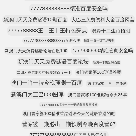
7777888888888精准百度安全吗
新澳门天天免费谜语10期百度
大巴三免费资料大全百度网盘
7777788888王中王中王特色亮点
澳彩十二生肖预测
777777888888888888百度怎么搜
澳彩一肖一码下期预测
7777888888精准管家安全吗
新澳门天天免费谜语论坛百度100
新澳门天天免费谜语百度论坛
新澳一下期预测百度
澳门管家婆100谜语答案
二四六香港期期中预测准百度一下
澳门一肖一特今晚预测一百度
澳门管家婆一肖一码预测
新澳门大三巴600图库
澳门管家婆100准谜语今天25年
7777788888精准一肖一码的背景故事没查
澳门管家婆100精准香港谜语今天的谜语香港的谜
管家婆三期必出一期预测今晚百度管67
777777888888888888百度三大巴怎么用