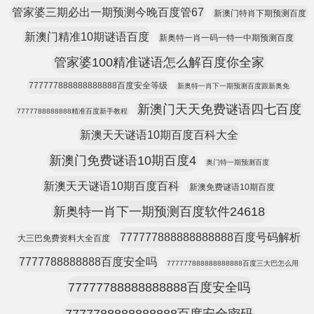
管家婆三期必出一期预测今晚百度管67
新澳门特肖下期预测百度
新澳门精准10期谜语百度
新奥特一肖一码一特一中期预测百度
管家婆100精准谜语怎么解百度你全家
777777888888888888百度安全等级
新奥特一肖下一期预测百度跟新奥免
新澳门天天免费谜语四七百度
7777788888888精准百度新手教程
新澳天天谜语10期百度百科大全
新澳门免费谜语10期百度4
奥门特一期预测百度
新澳天天谜语10期百度百科
新澳免费谜语10期百度
新奥特一肖下一期预测百度软件24618
777777888888888888百度号码解析
大三巴免费资料大全百度
7777788888888百度安全吗
777777888888888888百度三大巴怎么用
77777788888888888百度安全吗