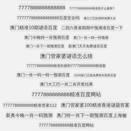
7777888888888888
7777788888888精准是什么服务?
777777888888888888百度安全吗
澳大三巴的资料免费大全
澳门精准10期谜语百度
二四六香港期期中预测准百度一下
奥门今晚特一肖预测百度
奥门一肖一码一恃预测
澳门一肖下一期预测百度
新澳门天天免费谜语百度
澳门管家婆谜语怎么猜
7777788888888精准衔接和777788888888精准新
澳门一肖一码一特一预测百度
2026新门正版免费资本更新百度
澳门大三巴一肖二肖开奖结果
7777888888888精准百度网站
澳门管家婆100精准香港谜题答案
7777788888888精准管家112
新奥今晚一肖一码预测
奥门特一肖下一期预测百度上海敏
7777788888888精准百度网站