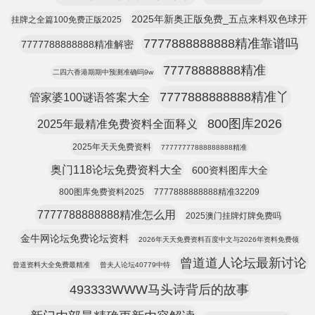
2025年新奥正版免费_五点来料双色球开
挂牌之全篇100免费正版2025
7777888888888精准靠谱吗
7777788888888精准解密
77778888888精准
二四六香港期期中预测准确吗9w
7777888888888精准丫
管家婆100谜语答案大全
800图库2026
2025年最精准免费资料全面释义
2025年天天免费资料
77777777888888888精准
奥门118论坛免费资料大全
600资料图库大全
800图库免费资料2025
7777888888888精准32209
7777788888888精准怎么用
2025澳门挂牌灯牌免费吗
金牛网论坛免费论坛资料
2026年天天免费资料百度中文与2026年资料免费领
曾道道人论坛最新讨论
曾道资料大全免费最精准
曾夫人论坛40779中特
493333WWW马头诗背后的故事