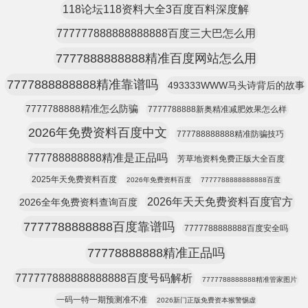
118论坛118资料大全3百度百料深度解
777777888888888888百度三大巴怎么用
7777888888888精准百度网站怎么用
7777888888888精准靠谱吗
493333WWW马头诗背后的故事
7777788888精准怎么防骗
7777788888新奥精准减肥效果怎么样
2026年免费资料百度中文
777788888888精准防骗技巧
777788888888精准是正品吗
芳草地资料免费正版大全百度
2025年天免费资料百度
2026年免费资料百度
7777788888888888百度
2026年天天免费资料百度官方
2026全年免费资料查询百度
7777788888888百度靠谱吗
7777788888888百度安全吗
77778888888精准正品吗
777777888888888888百度号码解析
7777788888888精准管家图片
一码一特一期预测准不准
2026新门正版免费资本猴警惕虚