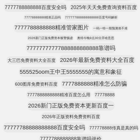
7777788888888百度安全吗
2025年天天免费查询资料百度
77778888888精准正品吗
777777888888888888百度号码解析
7777788888888精准管家图片
一码一特一期预测准不准
2026新门正版免费资本猴警惕虚
奥特今晚9点30分开啥意思
77777777777888888888888靠谱吗
2026年最新免费资料大全百度
大三巴免费资料大全百度
555525oom王中王5555555的寓意和象征
7777888888精准怎么防骗
600图库免费资料百度
7777888888888精准百度怎么用
77778888
2026新门正版免费资本更新百度一
2026年正版资料免费资料百度
77777788888888888百度安全吗
777778888传真是真的吗
7777788888888靠谱吗评价