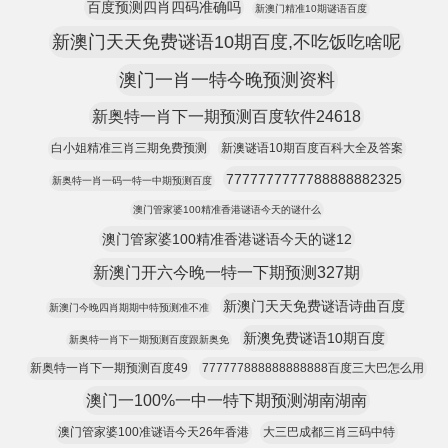
百度预测四肖四码准确吗
新澳门精准10期谜语百度
新澳门天天免费谜语10期百度,不吃饭吃啥呢
澳门一肖一特今晚预测资料
新奥特一肖下一期预测百度软件24618
白小姐精准三肖三期免费预测
新澳谜语10期百度百科大全及答案
7777777777788888882325
新奥特一肖一码一特一中期预测百度
澳门管家婆100精准香港谜语今天的谜什么
澳门管家婆100精准香港谜语今天的谜12
新澳门开六今晚一特一下期预测327期
新澳门天天免费谜语诗曲百度
新澳门今晚四肖期期中特预测准不准
新澳免费谜语10期百度
新奥特一肖下一期预测百度跟新奥免
新奥特一肖下一期预测百度49
777777888888888888百度三大巴怎么用
澳门一100%一中一特下期预测湖南湖南
澳门管家婆100准谜语今天26年香港
大三巴成都三肖三码中特