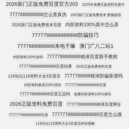
2026新门正版免费百度官方202
2025年免费正版资料百度中
7777888888888怎么查真伪
2025新门正版免费资本,警惕虚假
内部资料100%真中怎么弄
2026新门正版免费资本百度
7777788888888888防骗技巧
7777888888888来电干嘛
澳门广八二站1
7777788888888精准百度新手教程
内部资料100%准吗
7777788888888888百度结果
2026正版免费资料百度
7777788888精准防骗靠谱吗
118论坛118资料大全3百度百
内部资料最准100%准吗
77777788888888888百度
7777788888888百度正品吗
免费内部资料100%准吗
2026正版资料免费百度
7777788888888精准百度网址
777777888888888888百度怎么搜
7777778888888888百度
118论坛118资料大全3百度百种深度解