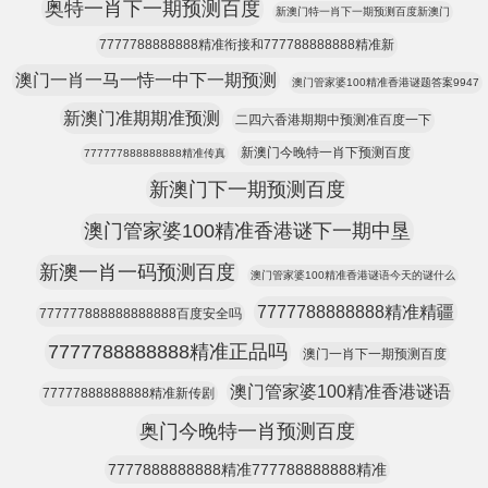
奥特一肖下一期预测百度
新澳门特一肖下一期预测百度新澳门
7777788888888精准衔接和777788888888精准新
澳门一肖一马一恃一中下一期预测
澳门管家婆100精准香港谜题答案9947
新澳门准期期准预测
二四六香港期期中预测准百度一下
新澳门今晚特一肖下预测百度
777777888888888精准传真
新澳门下一期预测百度
澳门管家婆100精准香港谜下一期中垦
新澳一肖一码预测百度
澳门管家婆100精准香港谜语今天的谜什么
7777788888888精准精疆
777777888888888888百度安全吗
7777788888888精准正品吗
澳门一肖下一期预测百度
澳门管家婆100精准香港谜语
77777888888888精准新传剧
奥门今晚特一肖预测百度
7777888888888精准777788888888精准