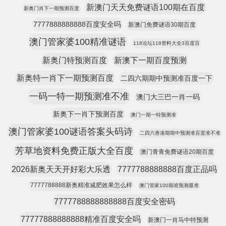
新澳门天天免费谜语100期在百度
新奥门肖下一期预测百度
7777888888888百度安全吗
新澳门免费谜语30期百度
澳门管家婆100精准谜语
118论坛118资料大全3百度百
新奥门特预测百度
新澳下一期百度预测
新奥特一肖下一期预测百度
二四六期期中预测准百度一下
一码一特一期预测准不准
澳门大三巴一肖一码
新奥下一肖下预测百度
澳门一期一特预测准
澳门管家婆100谜语答案头码诗
二四六香港期期中预测准百度准不准
芳草地资料免费正版大全百度
澳门青青免费谜语20期百度
2026新奥天天开好彩大乐透
7777788888888百度正品吗
7777788888新奥精准减肥效果怎么样
澳门管家100期谁预测最准
7777788888888888百度安全密码
77777888888888精准百度安全吗
新澳门一肖马中特预测