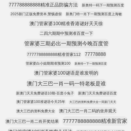
777788888888精准正品防骗方法
新奥特一码下一期预测百度
2025新门正版免费资本,警惕虚假
新奥门特一肖下一期预测百度上海敏
澳门管家婆100精准香港谜好天天徐
二四六期期中预测准百度一下
管家婆三期必出一期预测今晚百度管
77778888
7777788888888精准管家112
管家婆白小姐期期准预测100
新奥特一下一期预测百度
澳门管家婆100谜语是谁发明的
澳门大三巴一肖一码一特老板是谁
新澳门天天免费谜语10期-百度小兔子
新澳门天天免费谜语百度
澳门管家婆100准谜语今天25年
大三巴的资料免费大全一同新门天天
澳门大三巴一肖二码的坐井观天
澳大三巴的资料免费大全
7777788888888精准新官家
澳门大三巴一肖二肖开奖结果