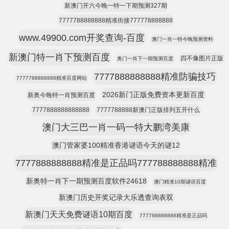
新澳门开六今晚一特一下期预测327期
7777788888888精准街接777778888888
www.49900.com开奖查询-百度
澳门一肖一特今晚预测资料
新澳门特一肖下预测百度
四不像图片正版
奥门一肖下一期预测百度
7777888888888精准防骗技巧
7777788888888精准百度网站
2026新门正版免费资本更新百度
新奥今晚特一肖预测百度
7777888888888888
7777788888新澳门正版排列五开什么
澳门大三巴一肖一码一特大鹏湾美康
澳门管家婆100精准香港谜语今天的谜12
7777888888888精准是正品吗777788888888精准
新奥特一肖下一期预测百度软件24618
澳门精准10期谜语百度
新澳门历史开奖记录大乐透查询表双
新澳门天天免费谜语10期百度
777788888888精准是正品吗