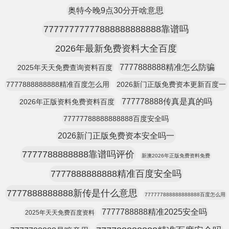
奥特今晚9点30分开啥意思
77777777777888888888888靠谱吗
2026年最新免费资料大全百度
7777888888精准怎么防骗
2025年天天免费查询资料百度
7777888888888精准百度怎么用
2026新门正版免费资本更新百度一
777778888传真是真的吗
2026年正版资料免费资料百度
77777788888888888百度安全吗
2026新门正版免费资本安全吗一
7777788888888靠谱吗评价
新澳2026年正版免费资料免费
7777888888888精准百度安全吗
7777888888888新传是什么意思
777777888888888888百度怎么用
7777788888精准2025安全吗
2025年天天免费百度资料