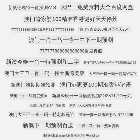
大巴三免费资料大全百度网盘
新奥今晚特一肖预测A1S
澳门管家婆100精准香港谜好天天徐州
澳门管家婆100准谜语今天25年
7777788888精准传真解析112.7777788888
澳门一肖一马一恃一中下一期预测
777777888888888888百度真假
新澳今晚一肖一特预测和二字
新澳门开六今晚一特一下期预测327期
澳门大三巴一肖一码一特大鹏湾美康
大三巴一肖一码一特是谁写的
澳门港家婆100期准香港谜语
新澳门准期期准预测
新奥今晚开一肖预测视频2O2511,1O号九
新奥一肖一码百度预测
新澳门免费谜语10期百度
新澳门天天免费谜语10期-百度
澳门大三巴一肖一码一特老板是谁
管家一婆一肖预测怎么用772606
新澳下一期预测百度
一肖一马一特一预测资料
澳门管家婆100精准香港谜语今天的谜12