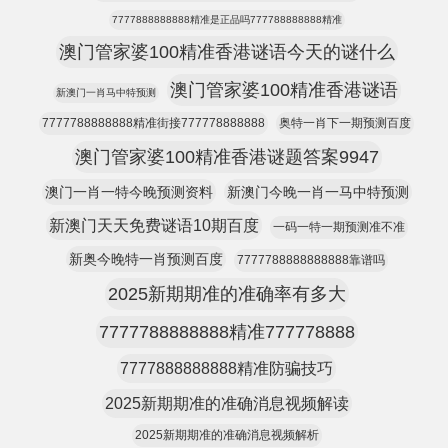
7777888888888精准是正品吗777788888888精准
澳门管家婆100精准香港谜语今天的谜什么
澳门管家婆100精准香港谜语
新澳门一肖马中特预测
7777788888888精准街接777778888888
奥特一肖下一期预测百度
澳门管家婆100精准香港谜题答案9947
澳门一肖一特今晚预测资料
新澳门今晚一肖一马中特预测
新澳门天天免费谜语10期百度
一码一特一期预测准不准
新奥今晚特一肖预测百度
7777788888888888靠谱吗
2025新期期准的准确率有多大
7777788888888精准777778888
7777888888888精准防骗技巧
2025新期期准的准确消息视频解读
2025新期期准的准确消息视频解析