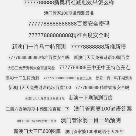
7777788888新奥精准减肥效果怎么样
澳门管家100期谁预测最准
7777788888888888百度安全密码
77777888888888精准百度安全吗
新澳门一肖马中特预测
77778888888新准新疆
7777888888888精准百度安全吗
新澳门天天免费谜语10期百度
7777788888王中王中王特色亮点
大巴三免费资料大全百度网盘
澳彩十二生肖预测
澳彩一肖一码下期预测
777777888888888888百度怎么搜
新澳门天天免费谜语论坛百度100
7777888888精准管家安全吗
新澳一下期预测百度
新澳门天天免费谜语百度论坛
澳门管家婆100谜语答案
二四六香港期期中预测准百度一下
澳门管家婆一肖一码预测
澳门一肖一特今晚预测一百度
新澳门大三巴600图库
澳门管家婆100准谜语今天25年