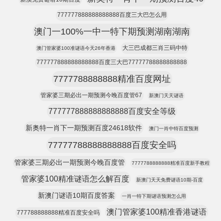
777777888888888888百度三大巴怎么用
澳门一100%一中一特下期预测湖南湖南
大三巴成都三肖三码中特
澳门管家婆100准谜语今天26年香港
777777888888888888百度三大巴77777788888888888
7777788888888精准百度网址
管家婆三期必出一期预测今晚百度管67
新澳门天天谜语
777777888888888888百度安全等级
新奥特一肖下一期预测百度24618软件
澳门一肖中特百度预测
77777788888888888百度安全吗
管家婆三期必出一期预测今晚百度管
7777788888888精准百度新手教程
管家婆100精准谜语怎么解百度
新澳门天天免费谜语10期-百度
新澳门谜语10期百度答案
一肖一特下期谜语预测怎么用
澳门管家婆100精准香港谜语
777788888888精准百度安全吗