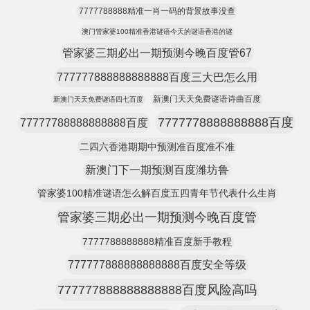
7777788888精准一肖一码的背景故事没查
澳门管家婆100精准香港谜语今天的谜语香港的谜
管家婆三期必出一期预测今晚百度管67
777777888888888888百度三大巴怎么用
新澳门天天免费谜语诗曲百度
新澳门天天免费谜语四七百度
7777778888888888百度
77777788888888888百度
二四六香港期期中预测准百度准不准
新澳门下一期预测百度潍坊鲁
管家婆100精准谜语怎么解百度五四青年节代表什么生肖
管家婆三期必出一期预测今晚百度管
7777788888888精准百度新手教程
777777888888888888百度安全等级
777777888888888888百度风险高吗