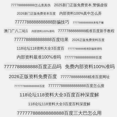
2025新门正版免费资本,警惕虚假
7777888888888怎么查真伪
内部资料100%真中怎么弄
2026新门正版免费资本百度
7777788888888888防骗技巧
7777888888888来电干嘛
澳门广八二站1
7777788888888精准百度新手教程
内部资料100%准吗
7777788888888888百度结果
2026正版免费资料百度
118论坛118资料大全3百度百
7777788888精准防骗靠谱吗
内部资料最准100%准吗
77777788888888888百度
7777788888888百度正品吗
免费内部资料100%准吗
2026正版资料免费百度
7777788888888精准百度网址
777777888888888888百度怎么搜
7777778888888888百度
118论坛118资料大全3百度百种深度解
118论坛118资料大全3百度百料深度解
777777888888888888百度三大巴怎么用