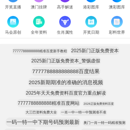
开奖直播
澳门挂牌
高手解迷
港彩图库
澳彩图库
马会原创
全年资料
生肖属性
开奖日期
彩料世界
2025新门正版免费资本
7777788888888精准百度新手教程
2025新门正版免费资本_警惕虚假
7777788888888888百度结果
2025新期期准的准确的消息视频
2025年天天免费资料百度官力重点解读
7777788888888精准百度网站
2026正版免费资料百度
大三巴资料免费大全
一肖一中一特一中预测准不准
一码一特一中下期号码预测最新
奥门一肖一特一码精准预测