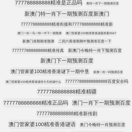
777788888888精准是正品吗
奥特一肖下一期预测百度
新澳门特一肖下一期预测百度新澳门
7777788888888精准衔接和777788888888精准新
澳门一肖一马一恃一中下一期预测
澳门管家婆100精准香港谜题答案9947
新澳门准期期准预测
二四六香港期期中预测准百度一下
777777888888888精准传真
新澳门今晚特一肖下预测百度
新澳门下一期预测百度
澳门管家婆100精准香港谜下一期中垦
新澳一肖一码预测百度
777777888888888888百度安全吗
澳门管家婆100精准香港谜语今天的谜什么
7777788888888精准精疆
7777788888888精准正品吗
澳门一肖下一期预测百度
77777888888888精准新传剧
澳门管家婆100精准香港谜语
奥门今晚特一肖预测百度