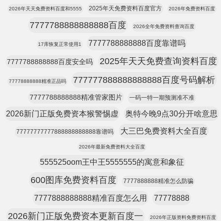
2025年天免费资料百度官方
2026年天天免费资料百度和5555
2026年免费资料百度
7777788888888888百度
2026全年免费资料查询百度
7777788888888百度靠谱吗
17库恢复正常使用1
2025年天天免费查询资料百度
7777788888888百度安全吗
777777888888888888百度号码解析
77778888888精准正品吗
7777788888888精准管家图片
一码一特一期预测准不准
2026新门正版免费资本猴警惕虚
奥特今晚9点30分开啥意思
大三巴免费资料大全百度
77777777777888888888888靠谱吗
2026年最新免费资料大全百度
555525oom王中王5555555的寓意和象征
600图库免费资料百度
7777888888精准怎么防骗
7777888888888精准百度怎么用
77778888
2026新门正版免费资本更新百度一
2026年正版资料免费资料百度