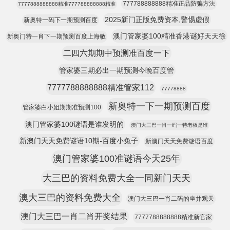
777788888888精准正品防骗方法
7777888888888精准777788888888精准
2025新门正版免费资本,警惕虚假
新奥特一码下一期预测百度
澳门管家婆100精准香港谜好天天徐
新奥门特一肖下一期预测百度上海敏
二四六期期中预测准百度一下
管家婆三期必出一期预测今晚百度管
7777788888888精准管家112
77778888
新奥特一下一期预测百度
管家婆白小姐期期准预测100
澳门管家婆100谜语是谁发明的
澳门大三巴一肖一码一特老板是谁
新澳门天天免费谜语10期-百度小兔子
新澳门天天免费谜语百度
澳门管家婆100准谜语今天25年
大三巴的资料免费大全一同新门天天
澳大三巴的资料免费大全
澳门大三巴一肖二码的坐井观天
澳门大三巴一肖二肖开奖结果
7777788888888精准新官家