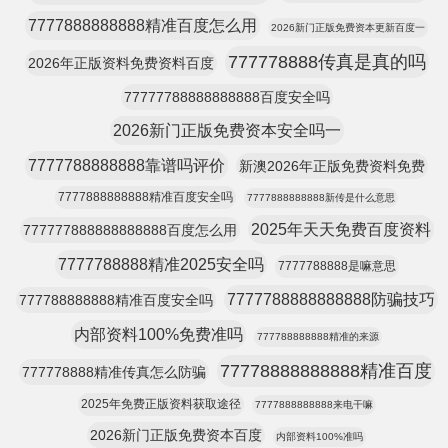
7777888888888精准百度怎么用
2026新门正版免费资本更新百度一
777778888传真是真的吗
2026年正版资料免费资料百度
77777788888888888百度安全吗
2026新门正版免费资本安全吗一
7777788888888靠谱吗评价
新澳2026年正版免费资料免费
7777888888888精准百度安全吗
7777888888888新传是什么意思
2025年天天免费百度资料
777777888888888888百度怎么用
7777788888精准2025安全吗
7777788888是嘛意思
7777788888888888防骗技巧
777788888888精准百度安全吗
内部资料100%免费准吗
777788888888精准的来源
77778888888888精准百度
777778888精准传真怎么防骗
2025年免费正版资料获取途径
7777888888888来电干嘛
2026新门正版免费资本百度
内部资料100%准吗