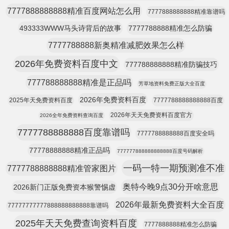
7777888888888精准百度网站怎么用
7777888888888精准靠谱吗
493333WWW马头诗背后的故事
7777788888精准怎么防骗
7777788888新奥精准减肥效果怎么样
2026年免费资料百度中文
777788888888精准防骗技巧
777788888888精准是正品吗
芳草地资料免费正版大全百度
2026年免费资料百度
2025年天免费资料百度
7777788888888888百度
2026年天天免费资料百度官方
2026全年免费资料查询百度
7777788888888百度靠谱吗
7777788888888百度安全吗
77778888888精准正品吗
777777888888888888百度号码解析
一码一特一期预测准不准
7777788888888精准管家图片
奥特今晚9点30分开啥意思
2026新门正版免费资本猴警惕虚
2026年最新免费资料大全百度
77777777777888888888888靠谱吗
2025年天天免费查询资料百度
7777888888精准怎么防骗