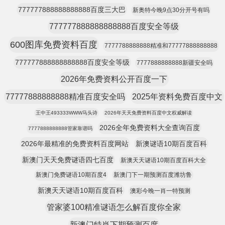
777777888888888888百度三大巴
新奥特今晚9点30分开号有吗
777777888888888888百度安全等级
600图库免费资料百度
7777788888888精准和77777888888888
777777888888888888百度安全等级
7777888888888新疆安全吗
2026年免费资料公开百度一下
77777888888888精准百度安全吗
2025年资料免费百度中文
王中王493333WWW马头诗
2026年天天免费资料百度中文权威解读
2026全年免费资料大全查询百度
7777888888888管家靠谱吗
2026年最精准的免费资料百度网站
新澳谜语10期百度百科
新澳门天天免费谜语四七百度
新澳天天谜语10期百度百科大全
新澳门免费谜语10期百度4
新澳门下一期预测百度潍坊鲁
新澳天天谜语10期百度百科
澳彩今晚一肖一特预测
管家婆100精准谜语怎么解百度你全家
新澳门特肖下期预测百度