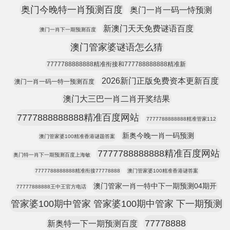
奥门今晚特一肖预测百度
奥门一肖一码一恃预测
新澳门天天免费谜语百度
澳门一肖下一期预测百度
澳门管家婆谜语怎么猜
7777788888888精准衔接和777788888888精准新
2026新门正版免费资本更新百度
澳门一肖一码一特一预测百度
澳门大三巴一肖二肖开奖结果
7777888888888精准百度网站
7777788888888精准管家112
新奥今晚一肖一码预测
澳门管家婆100精准香港谜题答案
7777788888888精准百度网站
奥门特一肖下一期预测百度上海敏
7777788888888精准衔接77778888
澳门管家婆100精准香港谜答案
澳门管家一肖一特中下一期预测04期开
77777888888王中王官方电话
管家婆100期中管家 管家婆100期中管家 下一期预测
77778888
新奥特一下一期预测百度