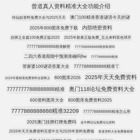
曾道真人资料精准大全功能介绍
澳门100精准香港谜语今天的谜
何仙姑资料兔费大全与2025天天
内部绝密资料
2025年800图库免费下载
挂牌之全篇100免费正版2025
2025年新奥正版免费_五点来料双色球开
7777788888888精准解密
7777888888888精准靠谱吗
二四六香港期期中预测准确吗9w
77778888888精准
管家婆100谜语答案大全
7777888888888精准丫
2025年天天免费资料
800图库2026
2025年最精准免费资料全面释义
奥门118论坛免费资料大全
77777777888888888精准
600资料图库大全
800图库免费资料2025
7777888888888精准32209
7777788888888精准怎么用
2025澳门挂牌灯牌免费吗
金牛网论坛免费论坛资料
2026年天天免费资料百度中文与2026年资料免费领
曾道资料大全免费最精准