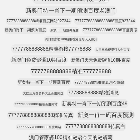
新奥门特一肖下一期预测百度老澳门
7777888888888精准百度网站927344
777777888888888888百度927344
新奥门肖下一期预测百度
777777888888888888百度真假
新澳下一期预测百度
澳门管家婆100精准香港谜好天天徐州
7777788888888精准衔接77778888
大巴三免费资料大全百度
新澳门免费谜语10期百度
新澳门天天免费谜语10期-百度
7777788888888精准777778888
新奥特一肖下一期预测百度
777778888精准传真怎么防骗
77788888888精准消息
大巴三免费资料大全百度网盘
新奥特一肖下一期预测百度49
7777888888888精准百度网站
新奥一肖一码百度预测
7777788888888888精准传真
7777788888888888传真白
77777777788888888百度网站
澳门管家婆100精准谜语今天的谜诸葛