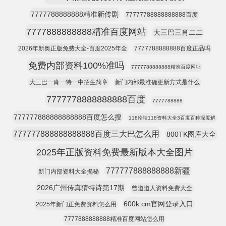
7777788888888精准新传剧
77777788888888888百度
7777888888888精准百度网站
大三巴三肖二二
2026年新奥正版免费大全-百度2025年全
7777788888888百度正品吗
免费内部资料100%准吗
7777788888888精准百度网址
大三巴一肖一特一中招生简章
新门内部最准确更新方式是什么
7777778888888888百度
7777788888
777777888888888888百度怎么搜
118论坛118资料大全3百度百种深度解
777777888888888888百度三大巴怎么用
800TK图库大全
2025年正版资料免费最新版本大全图片
777777888888888新疆
新门内部资料大全揭秘
2026广州传真猜特诗第17期
曾道道人资料免费大全
600k.cm官网登录入口
2025年新门正免费资料怎么用
7777888888888精准百度网站怎么用