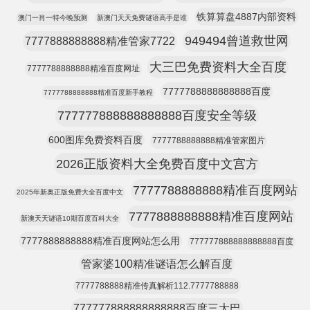
铁算算盘4887内部资料
澳门一肖一特今晚预测
新澳门天天免费谜语高手是谁
949494曾道救世网
7777888888888精准管家7722
大三巴免费资料大全百度
7777788888888精准百度网址
7777788888888888百度
7777788888888精准百度新手教程
777777888888888888百度安全等级
600图库免费资料百度
7777788888888精准管家图片
2026正版资料大全免费百度中文宫方
7777788888888精准百度网站
2025年新奥正版免费大全百度中文
7777888888888精准百度网站
新澳天天谜语10期百度百科大全
7777888888888精准百度网站怎么用
777777888888888888百度
管家婆100精准谜语怎么解百度
7777788888精准传真解析112.7777788888
777777888888888888百度三大巴