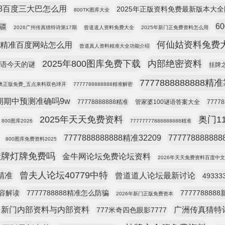
8888百度三大巴怎么用
2025年正版资料免费最新版本大
800TK图库大全
6
新疆
2026广州传真猜特诗第17期
曾道道人资料免费大全
2025年新门正免费资料怎么用
何仙姑资料兔费大
8888精准百度网站怎么用
曾道真人资料精准大全功能介绍
2025年800图库免费下载
内部绝密资料
谜语今天的谜
挂牌之
7777888888888
新奥正版免费_五点来料双色球开
7777788888888精准解密
期期中预测准确吗9w
77778888888精准
管家婆100谜语答案大全
7777
2025年天天免费资料
奥门1
800图库2026
77777777888888888精准
7777888888888精准32209
7777788888
800图库免费资料2025
门挂牌灯牌免费吗
金牛网论坛免费论坛资料
2026年天天免费资料百度中文
曾夫人论坛40779中特
精准
曾道道人论坛最新讨论
493
容解读
7777788888精准怎么防骗
7777788
2026年新门正版免费资本
新门内部资料与内部资料
广洲传真猜特
777米奇四色眼影7777