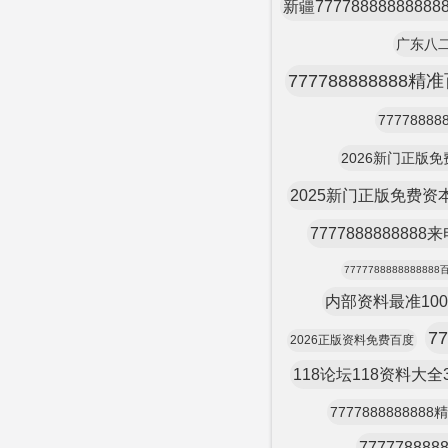
新疆77778888888888
广东八二
777788888888
7777888
2026新门正版免
2025新门正版免费资
777788888888
777778888888888
内部资料最准10
7
2026正版资料免费百度
118论坛118资料大
77778888888
7777788