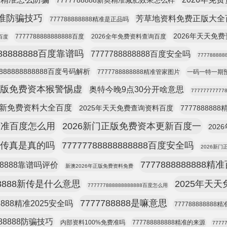
7777788888新奥精准减肥效果怎么样
8精准防骗技巧
芳草地资料免费正版大全
777788888888精准是正品吗
2026年天天免
7777788888888888百度
2026全年免费资料查询百度
百度
788888888百度靠谱吗
7777788888888百度安全吗
77778888
7888888888888百度号码解析
7777788888888精准管家图片
一码一特一期
门正版免费资本猴警惕虚
奥特今晚9点30分开啥意思
77777777777
年最新免费资料大全百度
2025年天天免费查询资料百度
77778888
88精准百度怎么用
2026新门正版免费资本更新百度一
20
888传真是真的吗
77777788888888888百度安全吗
2026新
7777888888888
888888靠谱吗评价
新澳2026年正版免费资料免费
888888新传是什么意思
2025年天
777777888888888888百度怎么用
7777788888是嘛意思
88888精准2025安全吗
77778888888
8888888防骗技巧
内部资料100%免费准吗
777788888888精准的来源
777