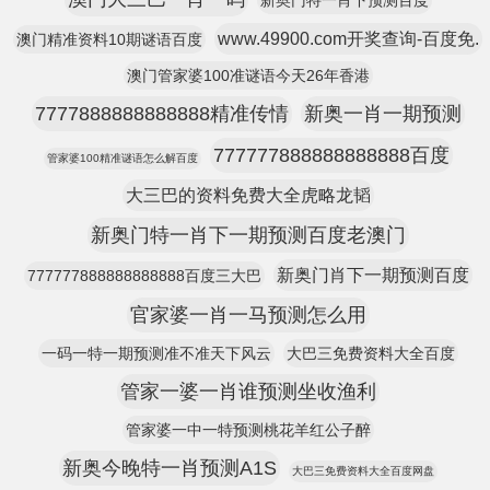
新奥门特一肖下预测百度
www.49900.com开奖查询-百度免.
澳门精准资料10期谜语百度
澳门管家婆100准谜语今天26年香港
7777888888888888精准传情
新奥一肖一期预测
777777888888888888百度
管家婆100精准谜语怎么解百度
大三巴的资料免费大全虎略龙韬
新奥门特一肖下一期预测百度老澳门
新奥门肖下一期预测百度
777777888888888888百度三大巴
官家婆一肖一马预测怎么用
一码一特一期预测准不准天下风云
大巴三免费资料大全百度
管家一婆一肖谁预测坐收渔利
管家婆一中一特预测桃花羊红公子醉
新奥今晚特一肖预测A1S
大巴三免费资料大全百度网盘