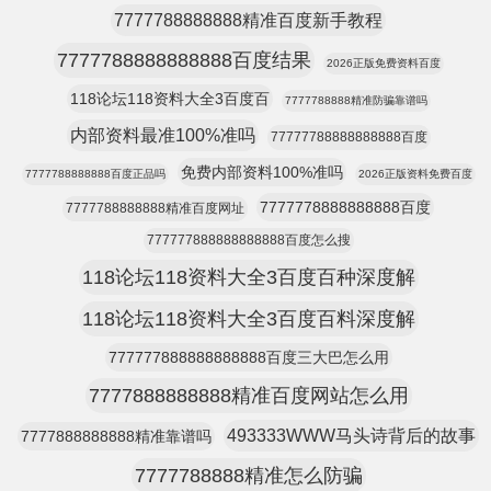
7777788888888精准百度新手教程
7777788888888888百度结果
2026正版免费资料百度
118论坛118资料大全3百度百
7777788888精准防骗靠谱吗
内部资料最准100%准吗
77777788888888888百度
免费内部资料100%准吗
7777788888888百度正品吗
2026正版资料免费百度
7777778888888888百度
7777788888888精准百度网址
777777888888888888百度怎么搜
118论坛118资料大全3百度百种深度解
118论坛118资料大全3百度百料深度解
777777888888888888百度三大巴怎么用
7777888888888精准百度网站怎么用
493333WWW马头诗背后的故事
7777888888888精准靠谱吗
7777788888精准怎么防骗