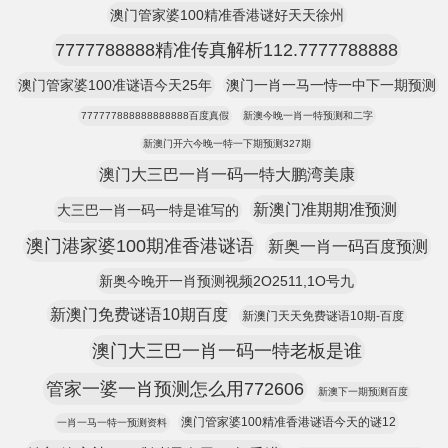
澳门管家婆100精准香港谜好天天徐州
7777788888精准传真解析112.7777788888
澳门管家婆100准谜语今天25年
澳门一肖一马一恃一中下一期预测
777777888888888888百度真假
新澳今晚一肖一特预测和二字
新澳门开六今晚一特一下期预测327期
澳门大三巴一肖一码一特大鹏湾美康
新澳门准期期准预测
大三巴一肖一码一特是谁写的
澳门港家婆100期准香港谜语
新奥一肖一码百度预测
新奥今晚开一肖预测视频2O2511,1O号九
新澳门免费谜语10期百度
新澳门天天免费谜语10期-百度
澳门大三巴一肖一码一特老板是谁
管家一婆一肖预测怎么用772606
新澳下一期预测百度
澳门管家婆100精准香港谜语今天的谜12
一肖一马一特一预测资料