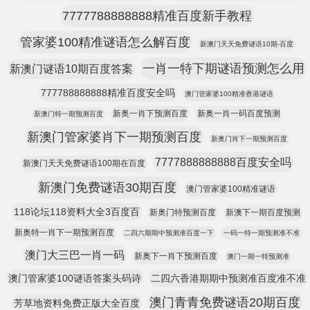
7777788888888精准百度新手教程
管家婆100精准谜语怎么解百度
新澳门天天免费谜语10期-百度
一肖一特下期谜语预测怎么用
新澳门谜语10期百度答案
777788888888精准百度安全吗
澳门管家婆100精准香港谜语
新奥一肖下预测百度
新奥一肖一码百度预测
新澳门特一期预测百度
新澳门管家婆肖下一期预测百度
新奥门肖下一期预测百度
7777888888888百度安全吗
新澳门天天免费谜语100期在百度
新澳门免费谜语30期百度
澳门管家婆100精准谜语
118论坛118资料大全3百度百
新奥门特预测百度
新澳下一期百度预测
新奥特一肖下一期预测百度
二四六期期中预测准百度一下
一码一特一期预测准不准
澳门大三巴一肖一码
新奥下一肖下预测百度
澳门一期一特预测准
澳门管家婆100谜语答案头码诗
二四六香港期期中预测准百度准不准
澳门青青免费谜语20期百度
芳草地资料免费正版大全百度