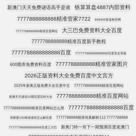
铁算算盘4887内部资料
新澳门天天免费谜语高手是谁
7777888888888精准管家7722
949494曾道救世网
大三巴免费资料大全百度
7777788888888精准百度网址
7777788888888精准百度新手教程
7777788888888888百度
777777888888888888百度安全等级
7777788888888精准管家图片
600图库免费资料百度
2026正版资料大全免费百度中文宫方
2025年新奥正版免费大全百度中文
7777788888888精准百度网站
7777888888888精准百度网站
新澳天天谜语10期百度百科大全
777777888888888888百度
7777888888888精准百度网站怎么用
7777788888精准传真解析112.7777788888
管家婆100精准谜语怎么解百度
新奥门特一肖下一期预测百度老澳门
777777888888888888百度三大巴