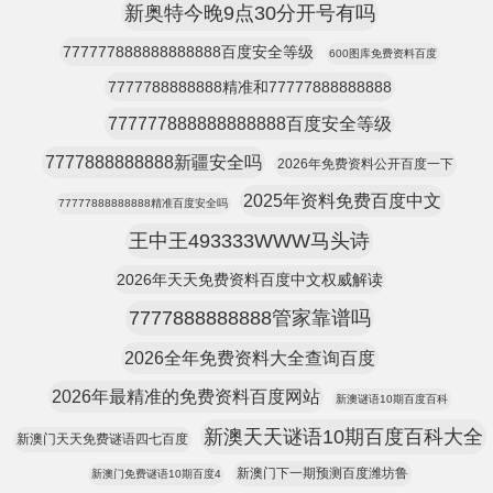
新奥特今晚9点30分开号有吗
777777888888888888百度安全等级
600图库免费资料百度
7777788888888精准和77777888888888
777777888888888888百度安全等级
7777888888888新疆安全吗
2026年免费资料公开百度一下
2025年资料免费百度中文
77777888888888精准百度安全吗
王中王493333WWW马头诗
2026年天天免费资料百度中文权威解读
7777888888888管家靠谱吗
2026全年免费资料大全查询百度
2026年最精准的免费资料百度网站
新澳谜语10期百度百科
新澳天天谜语10期百度百科大全
新澳门天天免费谜语四七百度
新澳门下一期预测百度潍坊鲁
新澳门免费谜语10期百度4