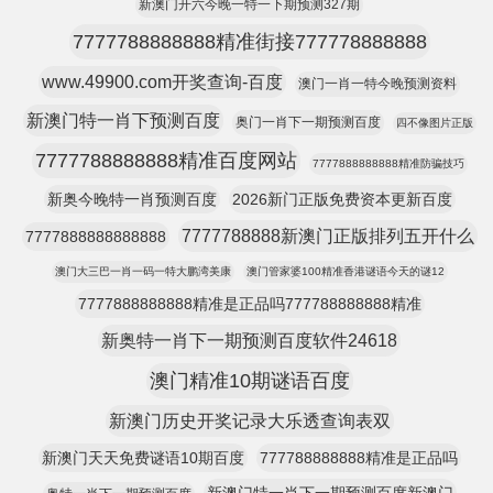
新澳门开六今晚一特一下期预测327期
7777788888888精准街接777778888888
www.49900.com开奖查询-百度
澳门一肖一特今晚预测资料
新澳门特一肖下预测百度
奥门一肖下一期预测百度
四不像图片正版
7777788888888精准百度网站
7777888888888精准防骗技巧
新奥今晚特一肖预测百度
2026新门正版免费资本更新百度
7777788888新澳门正版排列五开什么
7777888888888888
澳门大三巴一肖一码一特大鹏湾美康
澳门管家婆100精准香港谜语今天的谜12
7777888888888精准是正品吗777788888888精准
新奥特一肖下一期预测百度软件24618
澳门精准10期谜语百度
新澳门历史开奖记录大乐透查询表双
新澳门天天免费谜语10期百度
777788888888精准是正品吗