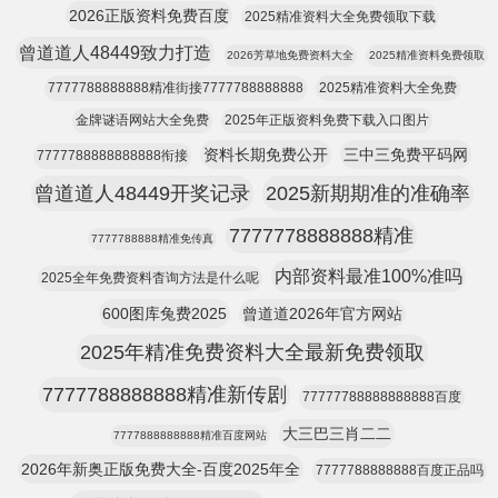
2026正版资料免费百度
2025精准资料大全免费领取下载
曾道道人48449致力打造
2026芳草地免费资料大全
2025精准资料免费领取
7777788888888精准街接7777788888888
2025精准资料大全免费
金牌谜语网站大全免费
2025年正版资料免费下载入口图片
资料长期免费公开
三中三免费平码网
7777788888888888衔接
曾道道人48449开奖记录
2025新期期准的准确率
7777778888888精准
7777788888精准免传真
内部资料最准100%准吗
2025全年免费资料杳询方法是什么呢
600图库兔费2025
曾道道2026年官方网站
2025年精准免费资料大全最新免费领取
7777788888888精准新传剧
77777788888888888百度
大三巴三肖二二
7777888888888精准百度网站
2026年新奥正版免费大全-百度2025年全
7777788888888百度正品吗