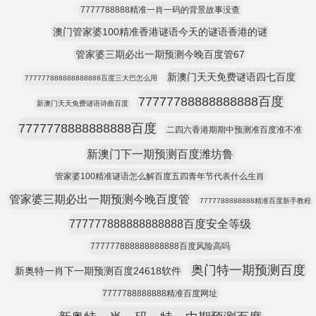
7777788888精准一肖一码的背景故事没查
澳门管家婆100精准香港谜语今天的谜语香港的谜
管家婆三期必出一期预测今晚百度管67
新澳门天天免费谜语四七百度
777777888888888888百度三大巴怎么用
77777788888888888百度
新澳门天天免费谜语诗曲百度
7777778888888888百度
二四六香港期期中预测准百度准不准
新澳门下一期预测百度潍坊鲁
管家婆100精准谜语怎么解百度五四青年节代表什么生肖
管家婆三期必出一期预测今晚百度管
7777788888888精准百度新手教程
777777888888888888百度安全等级
777777888888888888百度风险高吗
奥门特一期预测百度
新奥特一肖下一期预测百度24618软件
7777788888888精准百度网址