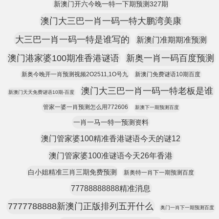
新澳门开六今晚一特一下期预测327期
澳门大三巴一肖一码一特大鹏湾美康
大三巴一肖一码一特是谁写的
新澳门准期期准预测
澳门港家婆100期准香港谜语
新奥一肖一码百度预测
新奥今晚开一肖预测视频2O2511,1O号九
新澳门免费谜语10期百度
澳门大三巴一肖一码一特老板是谁
新澳门天天免费谜语10期-百度
管家一婆一肖预测怎么用772606
新澳下一期预测百度
一肖一马一特一预测资料
澳门管家婆100精准香港谜语今天的谜12
澳门管家婆100准谜语今天26年香港
白小姐精准三肖三期免费预测
新奥特一肖下一期预测百度
77788888888精准消息
7777788888新澳门正版排列五开什么
奥门一肖下一期预测百度