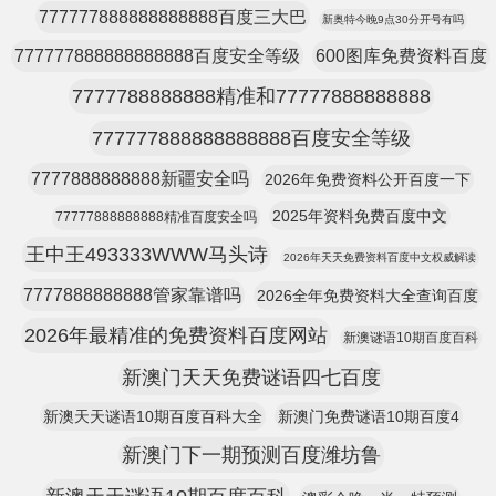
777777888888888888百度三大巴
新奥特今晚9点30分开号有吗
777777888888888888百度安全等级
600图库免费资料百度
7777788888888精准和77777888888888
777777888888888888百度安全等级
7777888888888新疆安全吗
2026年免费资料公开百度一下
2025年资料免费百度中文
77777888888888精准百度安全吗
王中王493333WWW马头诗
2026年天天免费资料百度中文权威解读
7777888888888管家靠谱吗
2026全年免费资料大全查询百度
2026年最精准的免费资料百度网站
新澳谜语10期百度百科
新澳门天天免费谜语四七百度
新澳天天谜语10期百度百科大全
新澳门免费谜语10期百度4
新澳门下一期预测百度潍坊鲁