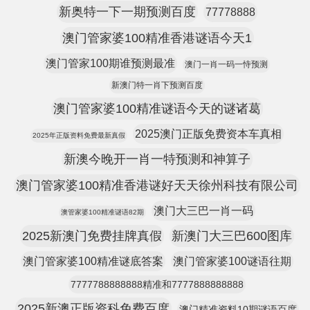
新奥特一下一期预测百度
77778888
澳门管家婆100精准香港谜语今天1
澳门管家100期谁预测最准
澳门一肖一码一恃预测
新澳门特一肖下预测百度
澳门管家婆100精准谜语今天的谜诸葛
2025澳门正版免费资本车真相
2025年正版资料免费最新真假
新澳今晚开一肖一特预测和神算子
澳门管家婆100精准香港谜好天天徐州科技有限公司
澳门大三巴一肖一码
澳管家婆100精准谜语82期
2025新澳门免费挂牌真假
新澳门大三巴600图库
澳门管家婆100精准谜底答案
澳门管家婆100谜语往期
7777788888888精准和7777888888888
2025新澳正版资科免费百度
澳门精准资料10期谜语百度