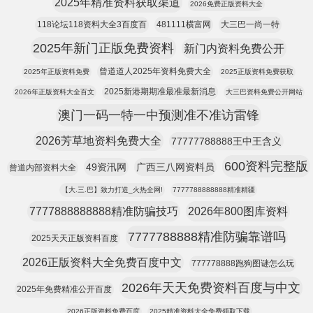
2025年精准资料获取渠道
2026免费正版资料大全
118论坛118资料大全3百度百
481111横富网
大三巴一尚一特
2025年新门正版免费资料
新门内资料免费公开
曾道道人2025年资料免费大全
2025年正版资料免费
2025正版资料免费获取
2025新港期期准最准最新消息
2026年正版资料大全百文
大三巴资料免费公开网站
澳门一码一特一中预测准不准访雷锋
2026芳草地资料免费大全
77777788888王中王含义
600资料完整版
49资汛网
广西三八网资料员
曾道内部资料大全
【大.三.巴】致力打造_火热全网!
7777788888888精准精疆
7777888888888精准防骗技巧
2026年800图库资料
7777788888精准防骗靠谱吗
2025天天正版资料百度
2026正版资料大全免费百度中文
777778888跑狗图谜怎么玩
2026年天天免费资料百度与中文
2025年免费精准公开百度
2026正版资料免费百度
2025精准资料大全免费领取下载