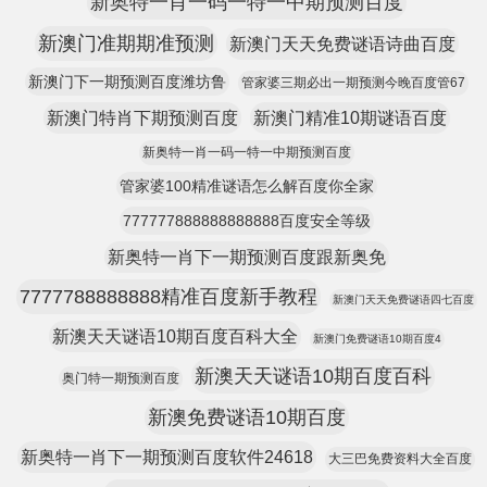
新奥特一肖一码一特一中期预测百度
新澳门准期期准预测
新澳门天天免费谜语诗曲百度
新澳门下一期预测百度潍坊鲁
管家婆三期必出一期预测今晚百度管67
新澳门特肖下期预测百度
新澳门精准10期谜语百度
新奥特一肖一码一特一中期预测百度
管家婆100精准谜语怎么解百度你全家
777777888888888888百度安全等级
新奥特一肖下一期预测百度跟新奥免
7777788888888精准百度新手教程
新澳门天天免费谜语四七百度
新澳天天谜语10期百度百科大全
新澳门免费谜语10期百度4
新澳天天谜语10期百度百科
奥门特一期预测百度
新澳免费谜语10期百度
新奥特一肖下一期预测百度软件24618
大三巴免费资料大全百度