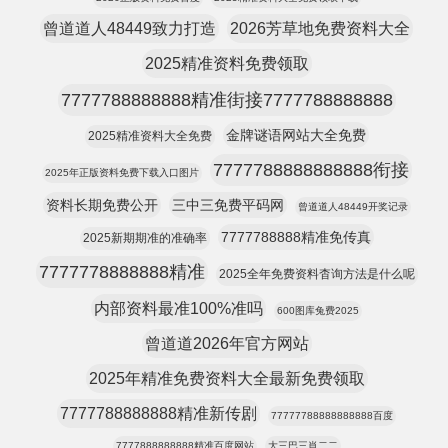
曾道道人48449致力打造
2026芳草地免费资料大全
2025精准资料免费领取
7777788888888精准街接7777788888888
金牌谜语网站大全免费
2025精准资料大全免费
7777788888888888衔接
2025年正版资料免费下载入口图片
资料长期免费公开
三中三免费平码网
曾道道人48449开奖记录
7777788888精准免传真
2025新期期准的准确率
7777778888888精准
2025全年免费资料杳询方法是什么呢
内部资料最准100%准吗
600图库兔费2025
曾道道2026年官方网站
2025年精准免费资料大全最新免费领取
7777788888888精准新传剧
77777788888888888百度
7777888888888精准百度网站
大三巴三肖二二