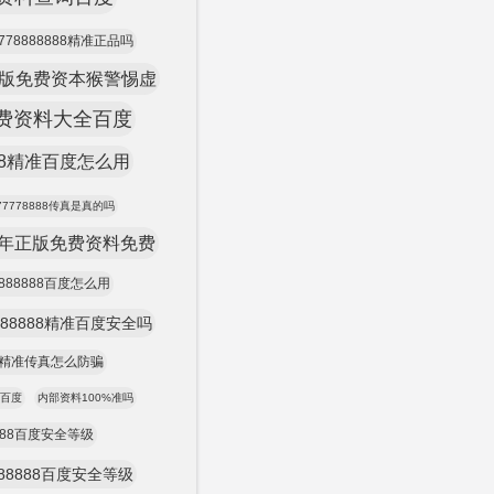
7778888888精准正品吗
正版免费资本猴警惕虚
免费资料大全百度
8888精准百度怎么用
77778888传真是真的吗
6年正版免费资料免费
88888888百度怎么用
8888888精准百度安全吗
888精准传真怎么防骗
本百度
内部资料100%准吗
88888百度安全等级
8888888百度安全等级