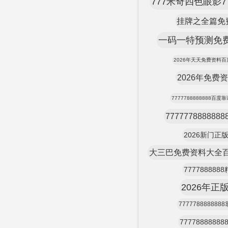
777米奇四色眼影77
挂牌之全篇免
一码一特预测免
2026年天天免费资料
2026年免费
7777788888888百度
77777788888
2026新门
大三巴免费资料大全
77778888
2026年
77777888888
777788888