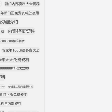
片
新门内部资料大全揭秘
25年新门正免费资料怎么用
全功能介绍
内部绝密资料
下载
788888888精准解密
管家婆100谜语答案大全
25年天天免费资料
8888888精准32209
资料
9中特
曾道道人论坛最新讨论
年新门正版免费资本
资料与内部资料