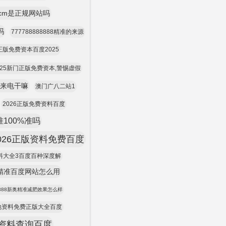
ccm是正规网站吗
吗
777788888888精准的来源
正版免费资本百度2025
025新门正版免费资本,警惕虚假
88来电干嘛
澳门广八二站1
2026正版免费资料百度
100%准吗
026正版资料免费百度
资料大全3百度百种深度解
888精准百度网站怎么用
88888新奥精准减肥效果怎么样
地资料免费正版大全百度
费资料查询百度