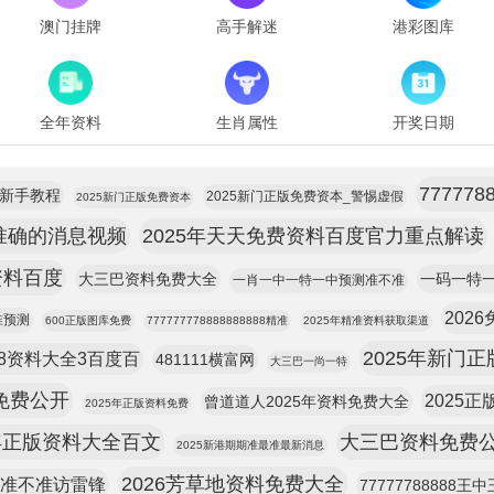
澳门挂牌
高手解迷
港彩图库
全年资料
生肖属性
开奖日期
77777
百度新手教程
2025新门正版免费资本_警惕虚假
2025新门正版免费资本
的准确的消息视频
2025年天天免费资料百度官力重点解读
资料百度
大三巴资料免费大全
一码一特
一肖一中一特一中预测准不准
202
准预测
600正版图库免费
777777778888888888精准
2025年精准资料获取渠道
2025年新门
18资料大全3百度百
481111横富网
大三巴一尚一特
免费公开
2025
曾道道人2025年资料免费大全
2025年正版资料免费
6年正版资料大全百文
大三巴资料免费
2025新港期期准最准最新消息
2026芳草地资料免费大全
准不准访雷锋
77777788888王