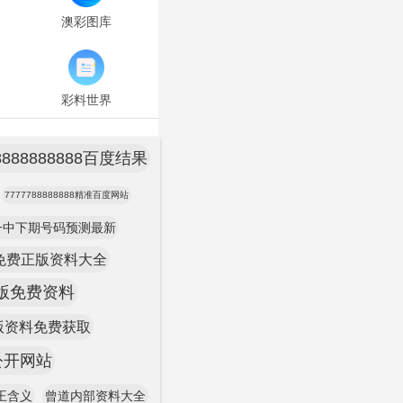
澳彩图库
彩料世界
88888888888百度结果
7777788888888精准百度网站
一中下期号码预测最新
6免费正版资料大全
正版免费资料
正版资料免费获取
公开网站
中王含义
曾道内部资料大全