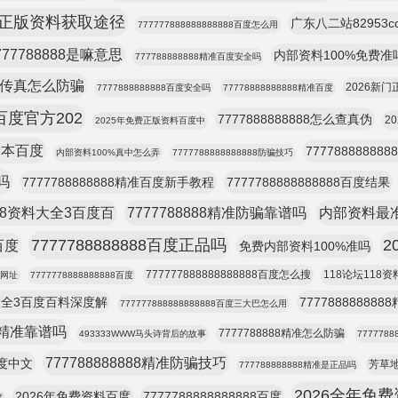
费正版资料获取途径
广东八二站82953
777777888888888888百度怎么用
777788888是嘛意思
内部资料100%免费准
777788888888精准百度安全吗
精准传真怎么防骗
2026新门
7777888888888百度安全吗
77778888888888精准百度
百度官方202
7777888888888怎么查真伪
2
2025年免费正版资料百度中
资本百度
77778888888
内部资料100%真中怎么弄
7777788888888888防骗技巧
吗
7777788888888精准百度新手教程
7777788888888888百度结果
18资料大全3百度百
7777788888精准防骗靠谱吗
内部资料最准
7777788888888百度正品吗
2
8百度
免费内部资料100%准吗
777777888888888888百度怎么搜
118论坛118
度网址
7777778888888888百度
料大全3百度百料深度解
7777888888
777777888888888888百度三大巴怎么用
88精准靠谱吗
7777788888精准怎么防骗
493333WWW马头诗背后的故事
77777
777788888888精准防骗技巧
百度中文
芳草
777788888888精准是正品吗
2026全年免
2026年免费资料百度
7777788888888888百度
度