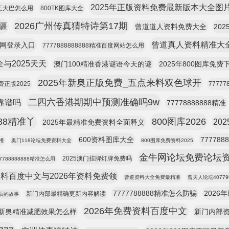
2025年正版资料免费最新版本大全图
百度三大巴怎么用
800TK图库大全
2026广州传真猜特诗第17期
新疆
曾道道人资料免费大全
20
曾道真人资料精准大
m官网登录入口
7777888888888精准百度网站怎么用
与2025天天
澳门100精准香港谜语今天的谜
2025年800图库免费
2025年新奥正版免费_五点来料双色球开
费正版2025
7777
二四六香港期期中预测准确吗9w
准靠谱吗
77778888888精准
888精准丫
800图库2026
20
2025年最精准免费资料全面释义
600资料图库大全
777788
精准
奥门118论坛免费资料大全
800图库免费资料2025
金牛网论坛免费论坛
2025澳门挂牌灯牌免费吗
77788888888精准怎么用
资料百度中文与2026年资料免费领
曾道资料大全免费最精准
曾夫人论坛4077
7777788888精准怎么防骗
2026
新门内部最精确更新内容解读
背后的故事
2026年免费资料百度中文
888新奥精准减肥效果怎么样
新门内部