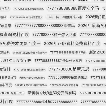
7777788888888百度安全吗
百度官方
7
7777788888888百度靠谱吗
2026新门
一码一特一期预测准不准
号码解析
7777788888888精准管家图片
2026年最新
77777777777888888888888靠谱吗
开啥意思
免费查询资料百度
7777888888精准怎么防骗
777788888
正版免费资本更新百度一
2026年正版资料免费资料百度
7
新澳202
百度安全吗
7777788888888靠谱吗评价
2026新门正版免费资本安全吗一
88888精准百度安全吗
7777888888888新传是什么意思
7777778888
7777788888是嘛意思
百度资料
77778
7777788888精准2025安全吗
777788888888精准的来源
88888防骗技巧
777778
内部资料100%免费准吗
88精准百度
2025年免费正版资料获取途径
7777888888888来电干嘛
2026新门正版免费资
新奥特今晚9点30分开号有吗
88888888百度三大巴
7777778888888
资料百度
7777788888888精准和77777888888888
77777788888