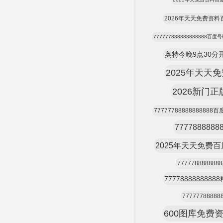
2026年天天免费资料
777777888888888888百度
奥特今晚9点30分
2025年天天
2026新门
77777788888888888
77778888
2025年天天免费
77777888888
777788888888
7777778888
600图库免费