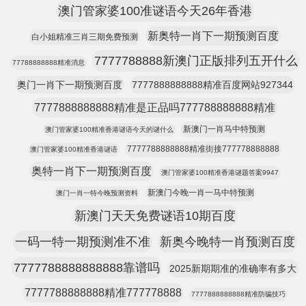
澳门管家婆100准谜语今天26年香港
新奥特一肖下一期预测百度
白小姐精准三肖三期免费预测
7777788888新澳门正版排列五开什么
77788888888精准消息
奥门一肖下一期预测百度
7777888888888精准百度网站927344
7777888888888精准是正品吗777788888888精准
新澳门一肖马中特预测
澳门管家婆100精准香港谜语今天的谜什么
7777788888888精准街接777778888888
澳门管家婆100精准香港谜语
奥特一肖下一期预测百度
澳门管家婆100精准香港谜题答案9947
新澳门今晚一肖一马中特预测
澳门一肖一特今晚预测资料
新澳门天天免费谜语10期百度
一码一特一期预测准不准
新奥今晚特一肖预测百度
7777788888888888靠谱吗
2025新期期准的准确率有多大
7777788888888精准777778888
7777888888888精准防骗技巧