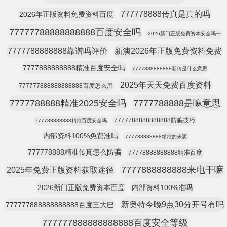
777778888传真是真的吗
2026年正版资料免费资料百度
77777788888888888百度安全吗
2026新门正版免费资本安全吗一
7777788888888靠谱吗评价
新澳2026年正版免费资料免费
7777888888888精准百度安全吗
7777888888888新传是什么意思
2025年天天免费百度资料
777777888888888888百度怎么用
7777788888精准2025安全吗
7777788888是嘛意思
7777788888888888防骗技巧
777788888888精准百度安全吗
内部资料100%免费准吗
777788888888精准的来源
777778888精准传真怎么防骗
77778888888888精准百度
7777888888888来电干嘛
2025年免费正版资料获取途径
2026新门正版免费资本百度
内部资料100%准吗
新奥特今晚9点30分开号有吗
777777888888888888百度三大巴
777777888888888888百度安全等级