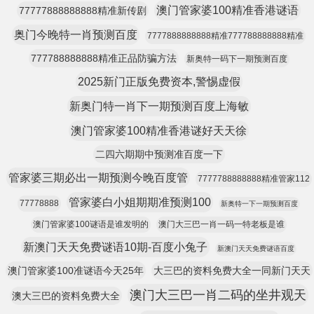
澳门管家婆100精准香港谜语
77777888888888精准新传剧
奥门今晚特一肖预测百度
7777888888888精准777788888888精准
777788888888精准正品防骗方法
新奥特一码下一期预测百度
2025新门正版免费资本,警惕虚假
新奥门特一肖下一期预测百度上海敏
澳门管家婆100精准香港谜好天天徐
二四六期期中预测准百度一下
管家婆三期必出一期预测今晚百度管
7777788888888精准管家112
管家婆白小姐期期准预测100
77778888
新奥特一下一期预测百度
澳门管家婆100谜语是谁发明的
澳门大三巴一肖一码一特老板是谁
新澳门天天免费谜语10期-百度小兔子
新澳门天天免费谜语百度
澳门管家婆100准谜语今天25年
大三巴的资料免费大全一同新门天天
澳门大三巴一肖二码的坐井观天
澳大三巴的资料免费大全