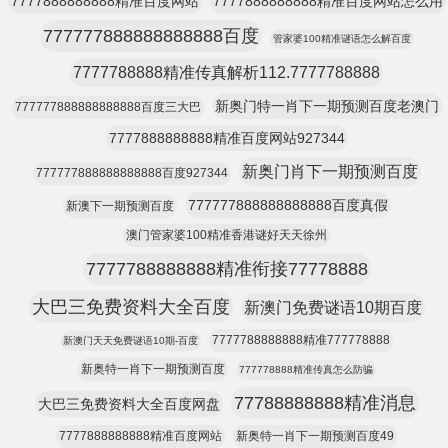
7777888888888精准百度网站
7777888888888精准百度网站怎么用
777777888888888888百度
管家婆100精准谜语怎么解百度
7777788888精准传真解析112.7777788888
新奥门特一肖下一期预测百度老澳门
777777888888888888百度三大巴
7777888888888精准百度网站927344
新奥门肖下一期预测百度
777777888888888888百度927344
777777888888888888百度真假
新澳下一期预测百度
澳门管家婆100精准香港谜好天天徐州
7777788888888精准衔接77778888
大巴三免费资料大全百度
新澳门免费谜语10期百度
7777788888888精准777778888
新澳门天天免费谜语10期-百度
新奥特一肖下一期预测百度
777778888精准传真怎么防骗
77788888888精准消息
大巴三免费资料大全百度网盘
7777888888888精准百度网站
新奥特一肖下一期预测百度49