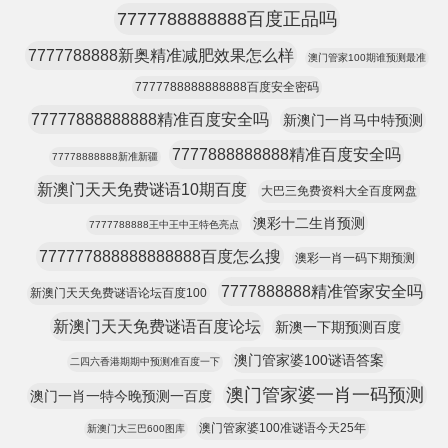
7777788888888百度正品吗
7777788888新奥精准减肥效果怎么样
澳门管家100期谁预测最准
7777788888888888百度安全密码
77777888888888精准百度安全吗
新澳门一肖马中特预测
7777888888888精准百度安全吗
77778888888新准新疆
新澳门天天免费谜语10期百度
大巴三免费资料大全百度网盘
澳彩十二生肖预测
7777788888王中王中王特色亮点
777777888888888888百度怎么搜
澳彩一肖一码下期预测
7777888888精准管家安全吗
新澳门天天免费谜语论坛百度100
新澳门天天免费谜语百度论坛
新澳一下期预测百度
澳门管家婆100谜语答案
二四六香港期期中预测准百度一下
澳门管家婆一肖一码预测
澳门一肖一特今晚预测一百度
澳门管家婆100准谜语今天25年
新澳门大三巴600图库