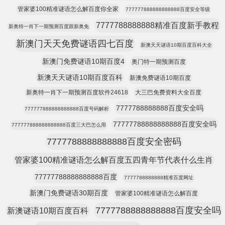
管家婆100精准谜语怎么解百度你全家
777777888888888888百度安全等级
7777788888888精准百度新手教程
新奥特一肖下一期预测百度跟新奥免
新澳门天天免费谜语四七百度
新澳天天谜语10期百度百科大全
新澳门免费谜语10期百度4
奥门特一期预测百度
新澳天天谜语10期百度百科
新澳免费谜语10期百度
新奥特一肖下一期预测百度软件24618
大三巴免费资料大全百度
7777788888888百度安全吗
777777888888888888百度号码解析
77777788888888888百度安全吗
777777888888888888百度三大巴怎么用
7777788888888888百度安全密码
管家婆100精准谜语怎么解百度五四青年节代表什么生肖
77777788888888888百度
7777788888888精准百度网址
新澳门免费谜语30期百度
管家婆100精准谜语怎么解百度
7777788888888888百度安全吗
新澳谜语10期百度百科