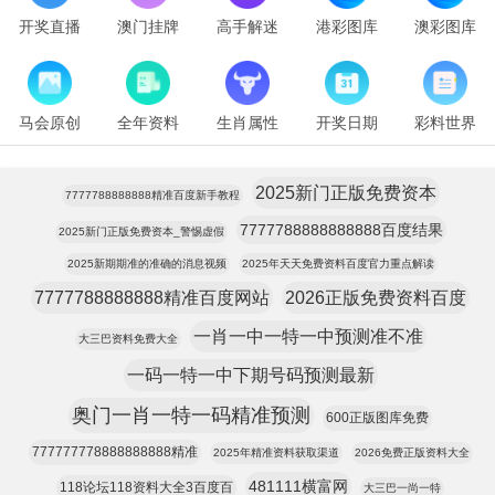
开奖直播
澳门挂牌
高手解迷
港彩图库
澳彩图库
马会原创
全年资料
生肖属性
开奖日期
彩料世界
2025新门正版免费资本
7777788888888精准百度新手教程
7777788888888888百度结果
2025新门正版免费资本_警惕虚假
2025新期期准的准确的消息视频
2025年天天免费资料百度官力重点解读
7777788888888精准百度网站
2026正版免费资料百度
一肖一中一特一中预测准不准
大三巴资料免费大全
一码一特一中下期号码预测最新
奥门一肖一特一码精准预测
600正版图库免费
777777778888888888精准
2025年精准资料获取渠道
2026免费正版资料大全
481111横富网
118论坛118资料大全3百度百
大三巴一尚一特