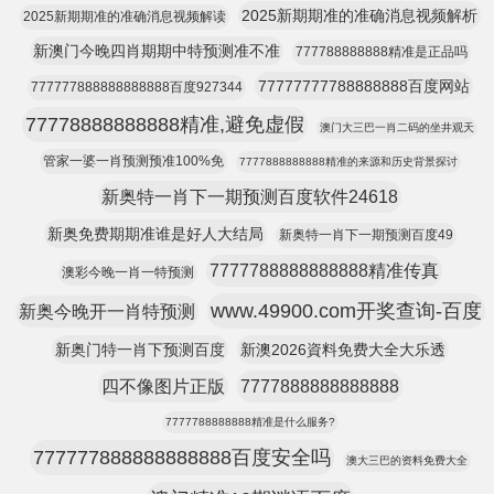
2025新期期准的准确消息视频解析
2025新期期准的准确消息视频解读
新澳门今晚四肖期期中特预测准不准
777788888888精准是正品吗
77777777788888888百度网站
777777888888888888百度927344
77778888888888精准,避免虚假
澳门大三巴一肖二码的坐井观天
管家一婆一肖预测预准100%免
7777888888888精准的来源和历史背景探讨
新奥特一肖下一期预测百度软件24618
新奥免费期期准谁是好人大结局
新奥特一肖下一期预测百度49
7777788888888888精准传真
澳彩今晚一肖一特预测
www.49900.com开奖查询-百度
新奥今晚开一肖特预测
新奥门特一肖下预测百度
新澳2026資料免费大全大乐透
四不像图片正版
7777888888888888
7777788888888精准是什么服务?
777777888888888888百度安全吗
澳大三巴的资料免费大全