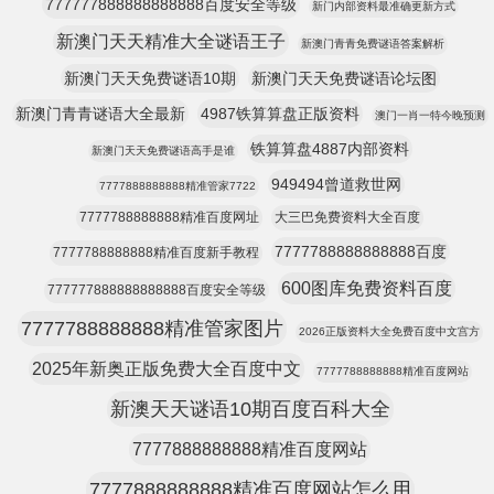
777777888888888888百度安全等级
新门内部资料最准确更新方式
新澳门天天精准大全谜语王子
新澳门青青免费谜语答案解析
新澳门天天免费谜语10期
新澳门天天免费谜语论坛图
新澳门青青谜语大全最新
4987铁算算盘正版资料
澳门一肖一特今晚预测
铁算算盘4887内部资料
新澳门天天免费谜语高手是谁
949494曾道救世网
7777888888888精准管家7722
7777788888888精准百度网址
大三巴免费资料大全百度
7777788888888888百度
7777788888888精准百度新手教程
600图库免费资料百度
777777888888888888百度安全等级
7777788888888精准管家图片
2026正版资料大全免费百度中文宫方
2025年新奥正版免费大全百度中文
7777788888888精准百度网站
新澳天天谜语10期百度百科大全
7777888888888精准百度网站
7777888888888精准百度网站怎么用