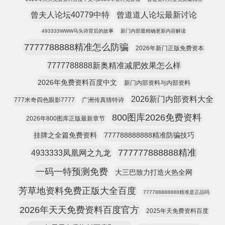
曾夫人论坛40779中特
曾道道人论坛最新讨论
493333WWW马头诗背后的故事
新门内部最精确更新内容解读
7777788888精准怎么防骗
2026年新门正版免费资本
7777788888新奥精准减肥效果怎么样
2026年免费资料百度中文
新门内部资料与内部资料
2026新门内部资料大全
777米奇四色眼影7777
广洲传真猜特诗
800图库2026免费资料
2026年800图库正版最新章节
挂牌之全篇免费资料
777788888888精准防骗技巧
777777888888精准
4933333凤凰网之九龙
一码一特预测免费
大三巴致力打造火热全网
芳草地资料免费正版大全百度
777788888888精准是正品吗
2026年天天免费资料百度官方
2025年天免费资料百度