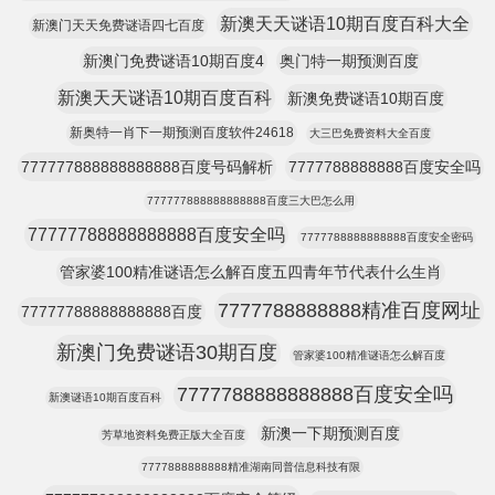
新澳天天谜语10期百度百科大全
新澳门天天免费谜语四七百度
新澳门免费谜语10期百度4
奥门特一期预测百度
新澳天天谜语10期百度百科
新澳免费谜语10期百度
新奥特一肖下一期预测百度软件24618
大三巴免费资料大全百度
777777888888888888百度号码解析
7777788888888百度安全吗
777777888888888888百度三大巴怎么用
77777788888888888百度安全吗
7777788888888888百度安全密码
管家婆100精准谜语怎么解百度五四青年节代表什么生肖
7777788888888精准百度网址
77777788888888888百度
新澳门免费谜语30期百度
管家婆100精准谜语怎么解百度
7777788888888888百度安全吗
新澳谜语10期百度百科
新澳一下期预测百度
芳草地资料免费正版大全百度
7777888888888精准湖南同普信息科技有限