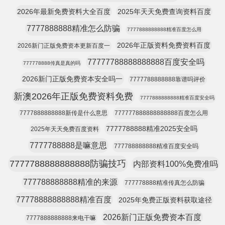
2026年最新免费资料大全百度
2025年天天免费查询资料百度
7777888888精准怎么防骗
7777888888888精准百度怎么用
2026年正版资料免费资料百度
2026新门正版免费资本更新百度一
77777788888888888百度安全吗
777778888传真是真的吗
2026新门正版免费资本安全吗一
7777788888888靠谱吗评价
新澳2026年正版免费资料免费
7777888888888精准百度安全吗
7777888888888新传是什么意思
777777888888888888百度怎么用
7777788888精准2025安全吗
2025年天天免费百度资料
7777788888是嘛意思
777788888888精准百度安全吗
7777788888888888防骗技巧
内部资料100%免费准吗
777788888888精准的来源
777778888精准传真怎么防骗
77778888888888精准百度
2025年免费正版资料获取途径
2026新门正版免费资本百度
7777888888888来电干嘛