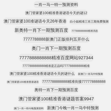
一肖一马一特一预测资料
澳门管家婆100精准香港谜语今天的谜12
澳门管家婆100准谜语今天26年香港
白小姐精准三肖三期免费预测
新奥特一肖下一期预测百度
77788888888精准消息
7777788888新澳门正版排列五开什么
奥门一肖下一期预测百度
7777888888888精准百度网站927344
7777888888888精准是正品吗777788888888精准
澳门管家婆100精准香港谜语今天的谜什么
新澳门一肖马中特预测
7777788888888精准街接777778888888
澳门管家婆100精准香港谜语
奥特一肖下一期预测百度
澳门管家婆100精准香港谜题答案9947
新澳门今晚一肖一马中特预测
澳门一肖一特今晚预测资料