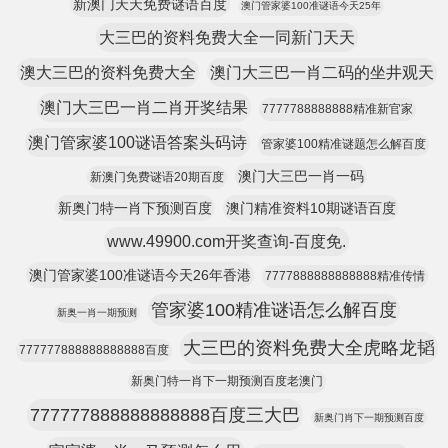
新澳门天天免费谜语百度
澳门管家婆100准谜语今天25年
大三巴的资料免费大全一同新门天天
澳大三巴的资料免费大全
澳门大三巴一肖二码的坐井观天
澳门大三巴一肖二肖开奖结果
7777788888888精准新官家
澳门管家婆100谜语答案头码诗
管家婆100精准谜题怎么解百度
澳门大三巴一肖一码
新澳门免费谜语20期百度
新奥门特一肖下预测百度
澳门精准资料10期谜语百度
www.49900.com开奖查询-百度免.
澳门管家婆100准谜语今天26年香港
7777888888888888精准传情
管家婆100精准谜语怎么解百度
新奥一肖一期预测
大三巴的资料免费大全虎略龙韬
777777888888888888百度
新奥门特一肖下一期预测百度老澳门
777777888888888888百度三大巴
新奥门肖下一期预测百度