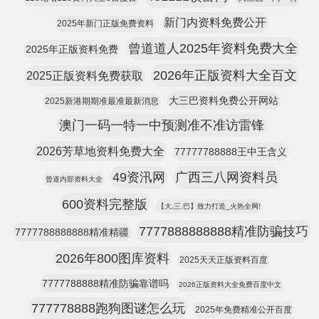
新门内资料免费公开
2025年新门正版免费资料
曾道道人2025年资料免费大全
2025年正版资料免费
2026年正版资料大全百文
2025正版资料免费获取
大三巴资料免费公开网站
2025新港期期准最准最新消息
澳门一码一特一中预测准不准访雷锋
2026芳草地资料免费大全
77777788888王中王含义
49资汛网
广西三八网资料员
曾道内部资料大全
600资料完整版
【大.三.巴】致力打造_火热全网!
7777888888888精准防骗技巧
7777788888888精准精疆
2026年800图库资料
2025天天正版资料百度
7777788888精准防骗靠谱吗
2026正版资料大全免费百度中文
777778888跑狗图谜怎么玩
2025年免费精准公开百度