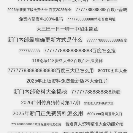
7777788888888百度正品吗
2026年新奥正版免费大全-百度2025年全
免费内部资料100%准吗
7777788888888精准百度网址
大三巴一肖一特一中招生简章
新门内部最准确更新方式是什么
7777778888888888百度
777777888888888888百度怎么搜
7777788888
118论坛118资料大全3百度百种深度解
777777888888888888百度三大巴怎么用
800TK图库大全
2025年正版资料免费最新版本大全图片
新门内部资料大全揭秘
777777888888888新疆
2026广州传真猜特诗第17期
曾道道人资料免费大全
2025年新门正免费资料怎么用
600k.cm官网登录入口
曾道真人资料精准大全功能介绍
7777888888888精准百度网站怎么用