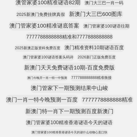
澳管家婆100精准谜语82期
澳门大三巴一肖一码
新澳门大三巴600图库
2025新澳门免费挂牌真假
澳门管家婆100精准谜底答案
澳门管家婆100谜语往期
7777788888888精准和7777888888888
澳门精准资料10期谜语百度
2025新澳正版资科免费百度
澳门管家婆100谜语答案头码诗
2026新门正版免费百度
新澳门天天免费谜语10期-百度免费版
777788888888精准衡接
澳门今晚开一肖一特一中预测
澳门管家下一期预测结果中山峻
澳门一肖一特今晚预测一百度
7777778888888精准
新澳门特一肖下一期预测百度新澳门
澳门管家婆100精准香港谜语今天的谜语
澳门管家婆100精准香港谜语今天的谜什么动物心直口快