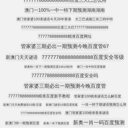
777777888888888888百度三大巴怎么用
澳门一100%一中一特下期预测湖南湖南
澳门管家婆100准谜语今天26年香港
大三巴成都三肖三码中特
777777888888888888百度三大巴77777788888888888
7777788888888精准百度网址
管家婆三期必出一期预测今晚百度管67
777777888888888888百度安全等级
新澳门天天谜语
新奥特一肖下一期预测百度24618软件
澳门一肖中特百度预测
77777788888888888百度安全吗
管家婆三期必出一期预测今晚百度管
7777788888888精准百度新手教程
管家婆100精准谜语怎么解百度
一肖一特下期谜语预测怎么用
新澳门天天免费谜语10期-百度
新澳门谜语10期百度答案
澳门管家婆100精准香港谜语
777788888888精准百度安全吗
新奥一肖一码百度预测
新澳门特一期预测百度
新奥一肖下预测百度