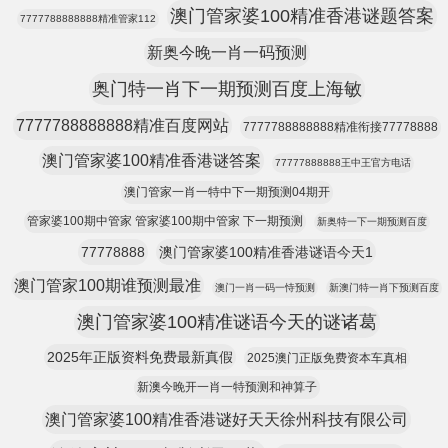
澳门管家婆100精准香港谜题答案
7777788888888精准管家112
新奥今晚一肖一码预测
奥门特一肖下一期预测百度上海敏
7777788888888精准百度网站
7777788888888精准衔接77778888
澳门管家婆100精准香港谜答案
77777888888王中王官方电话
澳门管家一肖一特中下一期预测04期开
管家婆100期中管家 管家婆100期中管家 下一期预测
新奥特一下一期预测百度
77778888
澳门管家婆100精准香港谜语今天1
澳门管家100期谁预测最准
澳门一肖一码一恃预测
新澳门特一肖下预测百度
澳门管家婆100精准谜语今天的谜诸葛
2025年正版资料免费最新真假
2025澳门正版免费资本车真相
新澳今晚开一肖一特预测和神算子
澳门管家婆100精准香港谜好天天徐州科技有限公司