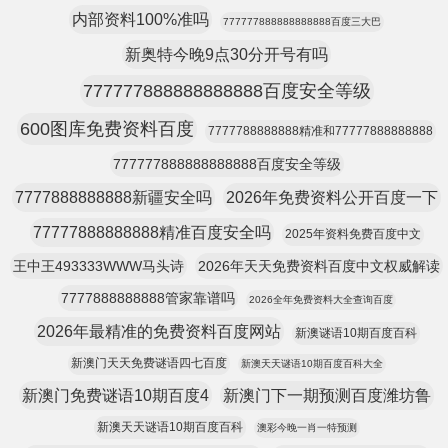
内部资料100%准吗
777777888888888888百度三大巴
新奥特今晚9点30分开号有吗
777777888888888888百度安全等级
600图库免费资料百度
7777788888888精准和77777888888888
777777888888888888百度安全等级
7777888888888新疆安全吗
2026年免费资料公开百度一下
77777888888888精准百度安全吗
2025年资料免费百度中文
王中王493333WWW马头诗
2026年天天免费资料百度中文权威解读
7777888888888管家靠谱吗
2026全年免费资料大全查询百度
2026年最精准的免费资料百度网站
新澳谜语10期百度百科
新澳门天天免费谜语四七百度
新澳天天谜语10期百度百科大全
新澳门免费谜语10期百度4
新澳门下一期预测百度潍坊鲁
新澳天天谜语10期百度百科
澳彩今晚一肖一特预测