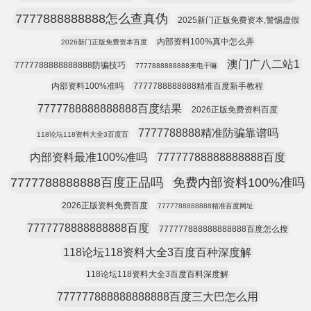
7777888888888怎么查真伪
2025新门正版免费资本,警惕虚假
内部资料100%真中怎么弄
2026新门正版免费资本百度
澳门广八二站1
7777788888888888防骗技巧
7777888888888来电干嘛
内部资料100%准吗
7777788888888精准百度新手教程
7777788888888888百度结果
2026正版免费资料百度
7777788888精准防骗靠谱吗
118论坛118资料大全3百度百
内部资料最准100%准吗
77777788888888888百度
7777788888888百度正品吗
免费内部资料100%准吗
2026正版资料免费百度
7777788888888精准百度网址
7777778888888888百度
777777888888888888百度怎么搜
118论坛118资料大全3百度百种深度解
118论坛118资料大全3百度百料深度解
777777888888888888百度三大巴怎么用