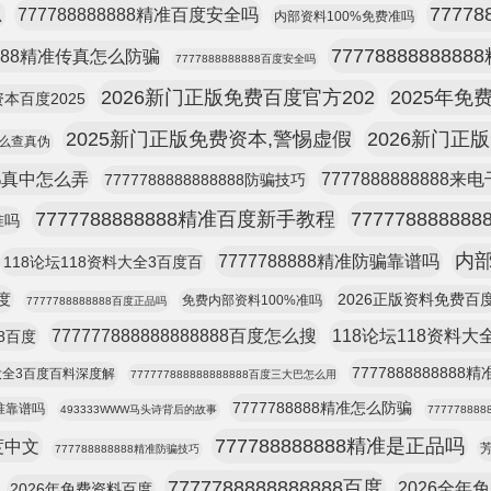
7777
思
777788888888精准百度安全吗
内部资料100%免费准吗
777788888888
8888精准传真怎么防骗
7777888888888百度安全吗
2026新门正版免费百度官方202
2025年
本百度2025
2025新门正版免费资本,警惕虚假
2026新门正
8怎么查真伪
%真中怎么弄
7777888888888来
7777788888888888防骗技巧
7777788888888精准百度新手教程
77777888888
准吗
内部
7777788888精准防骗靠谱吗
118论坛118资料大全3百度百
百度
2026正版资料免费百
免费内部资料100%准吗
7777788888888百度正品吗
777777888888888888百度怎么搜
118论坛118资料
88百度
777788888888
料大全3百度百料深度解
777777888888888888百度三大巴怎么用
7777788888精准怎么防骗
精准靠谱吗
493333WWW马头诗背后的故事
7777788
777788888888精准是正品吗
度中文
777788888888精准防骗技巧
7777788888888888百度
2026全年
2026年免费资料百度