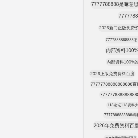
7777788888是嘛意
77777
2026新门正版免费资
777788888888
内部资料100
内部资料100%
2026正版免费资料百度
77777788888888888
77777788888888
118论坛118资
7777888888888
2026年免费资料百
2025年天免费资料百度