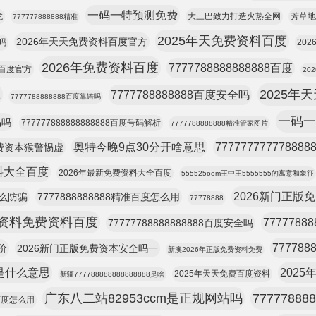
一码一特预测免费
龙
大三巴致力打造火热全网
芳草地
777777888888精准
2025年天免费资料百度
2026年天天免费资料百度官方
品吗
20
2026年免费资料百度
7777788888888888百度
料百度官方
20
1
2025年
7777788888888百度安全吗
7777788888888百度靠谱吗
一码一
品吗
777777888888888888百度号码解析
7777788888888精准管家图片
奥特今晚9点30分开啥意思
77777777777888
免费资本猴警惕虚
料大全百度
2026年最新免费资料大全百度
555525oom王中王5555555的寓意和象征
2026新门正版
怎么防骗
7777888888888精准百度怎么用
77778888
版资料免费资料百度
777778
77777788888888888百度安全吗
77778
价
2026新门正版免费资本安全吗一
新澳2026年正版免费资料免费
新传是什么意思
202
2025年天天免费百度资料
新疆777788888888888888是啥
广东八二站82953ccm是正规网站吗
7777788
8百度怎么用