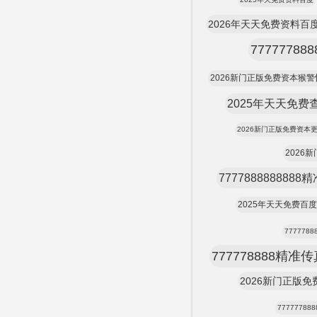
2026年天天免费资料百
7777778
2026新门正版免费资本猴警
2025年天天免
2026新门正版免费资本
2026
777788888888
2025年天天免费百
777778
777778888精
2026新门正版
77777788