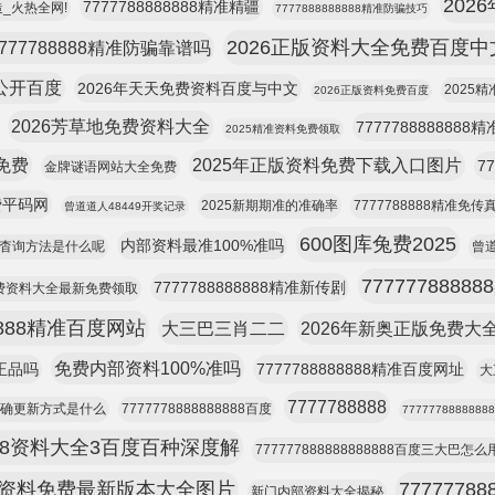
202
7777788888888精准精疆
造_火热全网!
7777888888888精准防骗技巧
2026正版资料大全免费百度中
7777788888精准防骗靠谱吗
准公开百度
2026年天天免费资料百度与中文
2025
2026正版资料免费百度
2026芳草地免费资料大全
7777788888888精
2025精准资料免费领取
免费
2025年正版资料免费下载入口图片
7
金牌谜语网站大全免费
费平码网
2025新期期准的准确率
7777788888精准免传
曾道道人48449开奖记录
600图库兔费2025
内部资料最准100%准吗
料杳询方法是什么呢
曾道
77777788888
7777788888888精准新传剧
免费资料大全最新免费领取
88888精准百度网站
大三巴三肖二二
2026年新奥正版免费大全
免费内部资料100%准吗
度正品吗
7777788888888精准百度网址
大
7777788888
确更新方式是什么
7777778888888888百度
777777888888
118资料大全3百度百种深度解
777777888888888888百度三大巴怎么
正版资料免费最新版本大全图片
7777778
新门内部资料大全揭秘