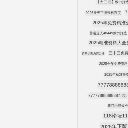
【大.三.巴】致力打
2025天天正版资料百度
2025年免费精
曾道道人48449致力打造
2025精准资料大全
三中三免
资料长期免费公开
2025全年免费资
2025年精准
77778888
7777788888888百
新门内部最准
118论坛
2025年