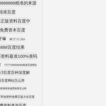
88888888精准的来源
88精准百度
免费正版资料百度中
版免费资本百度
电干嘛
澳门广八二站1
88888百度结果
资料最准100%准吗
度
7777788888888精准百度网址
大全3百度百种深度解
8精准百度网站怎么用
888新奥精准减肥效果怎么样
芳草地资料免费正版大全百度
免费资料查询百度