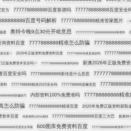
7777788888888百度靠谱吗
7777788888888百度安全
度官方
88888888888百度号码解析
7777788888888精准管家图片
一
奥特今晚9点30分开啥意思
惕虚
77777777777888888888888靠谱吗
7777888888精准怎么防骗
777788888
费查询资料百度
777777888
2026年正版资料免费资料百度
更新百度一
777778888传真是真的吗
新澳2026年正版免费
新门正版免费资本安全吗一
7777788888888靠谱吗评价
7777778888
8精准百度安全吗
7777888888888新传是什么意思
777788888
度资料
7777788888精准2025安全吗
7777788888是嘛意思
777788888888精
内部资料100%免费准吗
8888888888防骗技巧
准传真怎么防骗
77778888888888精准百度
2025年免费正版资料获取
免费资本百度
777777888888888888百度三大巴
新奥特
内部资料100%准吗
600图库免费资料百度
8888888888百度安全等级
7777788888888精准和7777